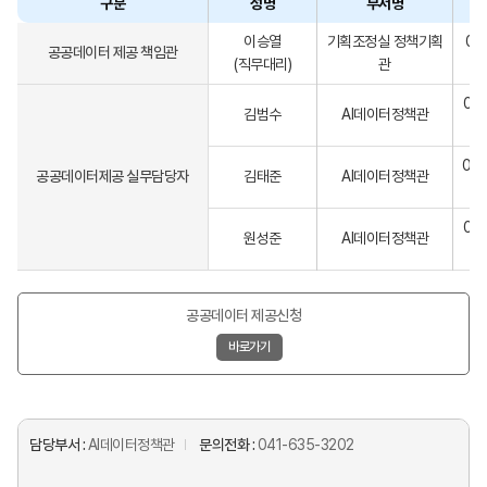
구분
성명
부서명
이승열
기획조정실 정책기획
04
공공데이터 제공 책임관
(직무대리)
관
041
김범수
AI데이터정책관
041
공공데이터제공 실무담당자
김태준
AI데이터정책관
041
원성준
AI데이터정책관
공공데이터 제공신청
바로가기
담당부서 :
AI데이터정책관
문의전화 :
041-635-3202