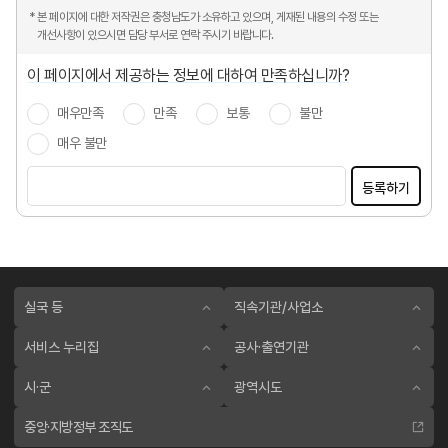
* 본 페이지에 대한 저작권은 충청남도가 소유하고 있으며, 게재된 내용의 수정 또는
개선사항이 있으시면 담당 부서로 연락 주시기 바랍니다.
이 페이지에서 제공하는 정보에 대하여 만족하십니까?
매우만족
만족
보통
불만
매우 불만
등록하기
실국 등
직속기관/사업소
서비스 누리집
공사·출연기관
시·군
광역시도
중앙·지방정부 조직도