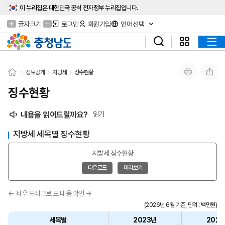
이 누리집은 대한민국 공식 전자정부 누리집입니다.
글자크기
로그인
회원가입
언어선택
정보공개
지방세
징수현황
징수현황
내용을 읽어드릴까요?
읽기
지방세 세목별 징수현황
지방세 징수현황
다운로드
미리보기
(2026년 6월 기준, 단위 : 백만원)
세목별
2023년
202