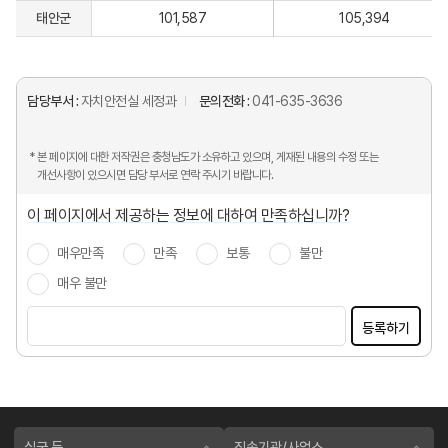
태안군
101,587
105,394
담당부서 :
자치안전실 세정과
문의전화 :
041-635-3636
* 본 페이지에 대한 저작권은 충청남도가 소유하고 있으며, 게재된 내용의 수정 또는
개선사항이 있으시면 담당 부서로 연락 주시기 바랍니다.
이 페이지에서 제공하는 정보에 대하여 만족하십니까?
매우만족
만족
보통
불만
매우 불만
등록하기
실국 등
직속기관/사업소