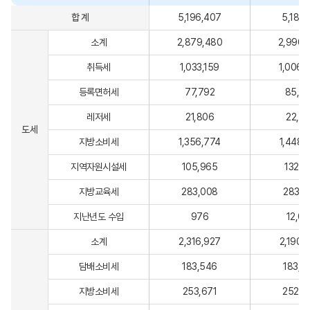
합 계
5,196,407
5,181,
소계
2,879,480
2,990,
취득세
1,033,159
1,006,
등록면허세
77,792
85,8
레저세
21,806
22,2
도세
지방소비세
1,356,774
1,448,
지역자원시설세
105,965
132,4
지방교육세
283,008
283,3
지난년도 수입
976
12,0
소계
2,316,927
2,190,
담배소비세
183,546
183,7
지방소비세
253,671
252,7