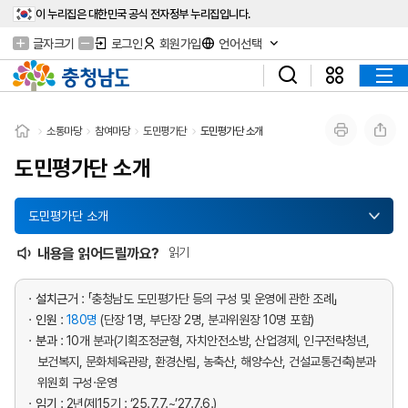
이 누리집은 대한민국 공식 전자정부 누리집입니다.
글자크기
로그인
회원가입
언어선택
소통마당
참여마당
도민평가단
도민평가단 소개
도민평가단 소개
도민평가단 소개
내용을 읽어드릴까요?
읽기
설치근거
:
「충청남도 도민평가단 등의 구성 및 운영에 관한 조례」
인원
:
180명
(단장 1명, 부단장 2명, 분과위원장 10명 포함)
분과
: 10개 분과(기획조정균형, 자치안전소방, 산업경제, 인구전략청년,
보건복지, 문화체육관광, 환경산림, 농축산, 해양수산, 건설교통건축)분과
위원회 구성·운영
임기
: 2년(제15기 : ‘25.7.7.~’27.7.6.)