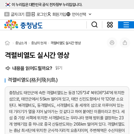
이 누리집은 대한민국 공식 전자정부 누리집입니다.
글자크기
로그인
회원가입
언어선택
충남소개
충남의 현재
격렬비열도 실시간 영상
격렬비열도 실시간 영상
내용을 읽어드릴까요?
읽기
격렬비열도(格列飛列島)
충청남도 태안군에 속한 격렬비열도는 동경 125°34' 북위36°34'에 위치한
섬으로, 태안군에서 55km 떨어져 있고, 태안 신진도항에서 약 120분 소요
된다. 북격렬비도, 동격렬비도, 서격렬비도 총 세개의 섬으로 이루어져 있는
데 기러기가 열을 지어 날아가는 것 같다고 하여 붙여진 이름이라고 한다. 세
섬 중 가장 서쪽에 위치한 서격렬비도는 우리나라 영해 범위를 결정하는 23
개 영해기점 중 하나로 중국 산둥반도와는 268km 떨어져 있다. 격렬비열도
는 충남 최서단에 위치한 군사적·지리적 요충지이며, 주변해역은 수산자원이