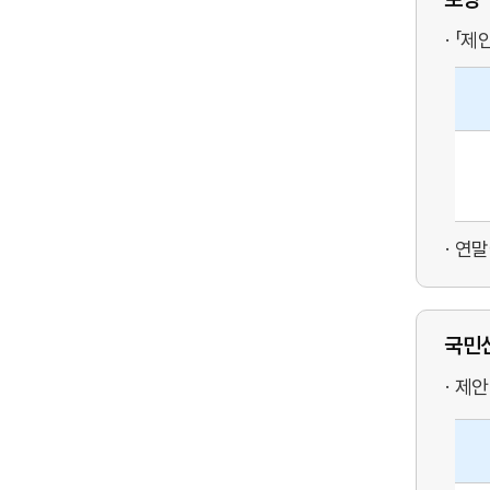
「제
연말
국민
제안