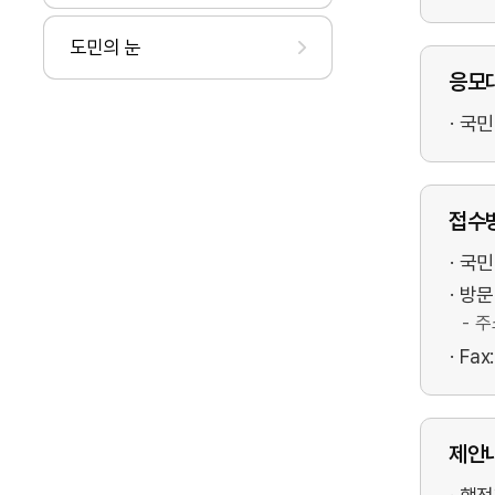
도민의 눈
응모
국민
접수
국민
방문
주
Fax
제안