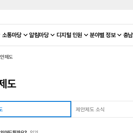
소통마당
알림마당
디지털 민원
분야별 정보
충남
제안제도
제도
도
제안제도 소식
 읽어드릴까요?
읽기