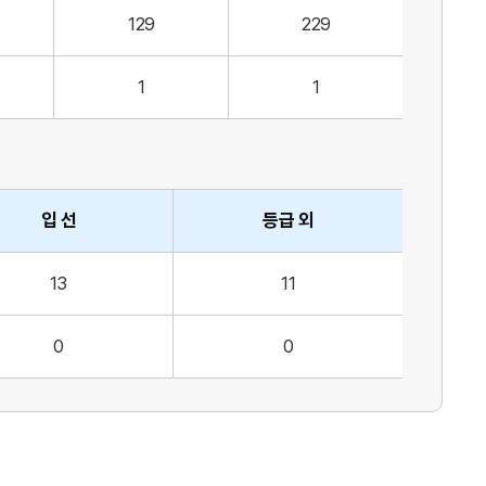
129
229
1
1
입 선
등급 외
13
11
0
0