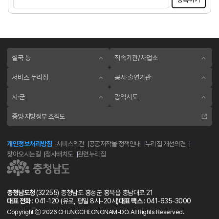
실국 등
직속기관/사업소
서비스 누리집
공사·출연기관
시·군
광역시도
중앙·지방정부 조직도
개인정보처리방침
서비스약관
공공저작물 정책안내
누리집 개선의견
찾아오시는길
청사배치도
관련누리집
충청남도청
(32255) 충청남도 홍성군 홍북읍 충남대로 21
대표 전화 :
041-120
(유료, 평일 8시~20시)
대표 팩스 :
041-635-3000
Copyright ⓒ 2026 CHUNGCHEONGNAM-DO. All Rights Reserved.