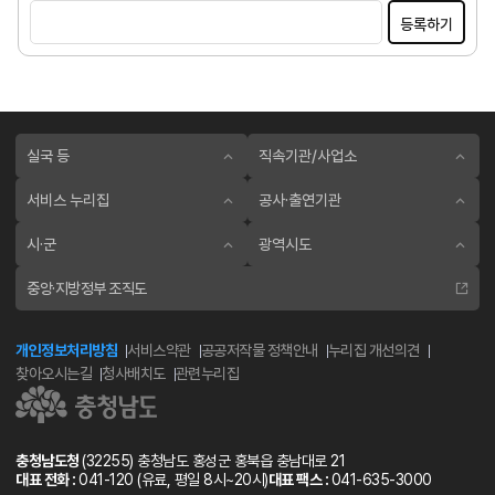
등록하기
실국 등
직속기관/사업소
서비스 누리집
공사·출연기관
시·군
광역시도
중앙·지방정부 조직도
개인정보처리방침
서비스약관
공공저작물 정책안내
누리집 개선의견
찾아오시는길
청사배치도
관련누리집
충청남도청
(32255) 충청남도 홍성군 홍북읍 충남대로 21
대표 전화 :
041-120
(유료, 평일 8시~20시)
대표 팩스 :
041-635-3000