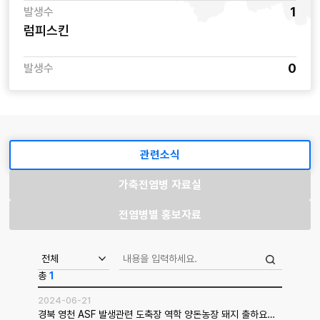
1
발생수
럼피스킨
0
발생수
관련소식
가축전염병 자료실
전염병별 홍보자료
총
1
2024-06-21
경북 영천 ASF 발생관련 도축장 역학 양돈농장 돼지 출하요령 알림