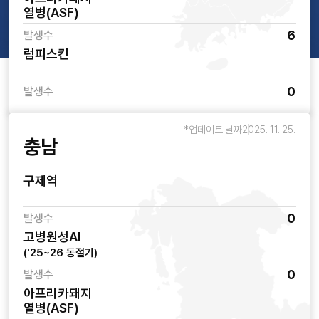
열병(ASF)
6
발생수
럼피스킨
0
발생수
*업데이트 날짜
2025. 11. 25.
충남
구제역
0
발생수
고병원성AI
('25~26 동절기)
0
발생수
아프리카돼지
열병(ASF)