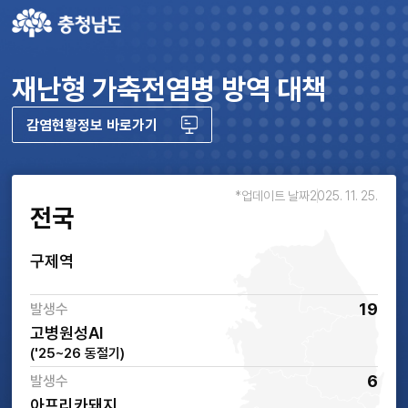
재난형 가축전염병 방역 대책
감염현황정보 바로가기
*업데이트 날짜
2025. 11. 25.
전국
구제역
19
발생수
고병원성AI
('25~26 동절기)
6
발생수
아프리카돼지