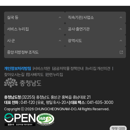
실국 등
직속기관/사업소
서비스 누리집
공사·출연기관
시·군
광역시도
중앙·지방정부 조직도
개인정보처리방침
서비스약관
공공저작물 정책안내
누리집 개선의견
찾아오시는길
청사배치도
관련누리집
충청남도청
(32255) 충청남도 홍성군 홍북읍 충남대로 21
대표 전화 :
041-120
(유료, 평일 8시~20시)
대표 팩스 :
041-635-3000
Copyright ⓒ 2026 CHUNGCHEONGNAM-DO. All Rights Reserved.
챗봇 대화