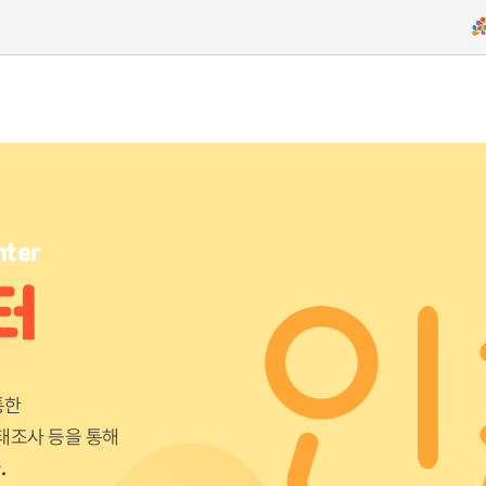
nter
터
통한
태조사 등을 통해
.