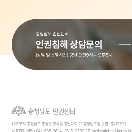
충청남도 인권센터
인권침해 상담문의
(상담 및 운영시간) 평일 오전9시 ~ 오후5시
(32255) 충청남도 홍성군 홍북읍 충남대로 21 충청남도청 본관 1층(125호)
대표전화(상담) 041-635-3614, 3615, 2339 / E-mail cnrights@korea.kr