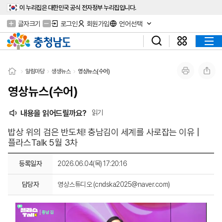
이 누리집은 대한민국 공식 전자정부 누리집입니다.
글자크기
로그인
회원가입
언어선택
알림마당
생생뉴스
영상뉴스(수어)
영상뉴스(수어)
내용을 읽어드릴까요?
읽기
밥상 위의 검은 반도체! 충남김이 세계를 사로잡는 이유 |
플라스Talk 5월 3차
등록일자
2026.06.04(목) 17:20:16
담당자
영상스튜디오 (cndska2025@naver.com)