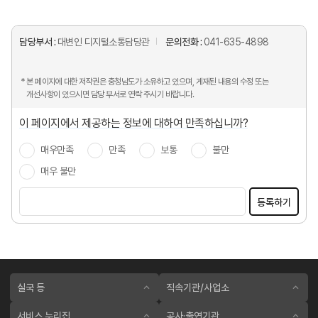
담당부서 :
대변인 디지털소통담당관
문의전화 :
041-635-4898
* 본 페이지에 대한 저작권은 충청남도가 소유하고 있으며, 게재된 내용의 수정 또는
개선사항이 있으시면 담당 부서로 연락 주시기 바랍니다.
이 페이지에서 제공하는 정보에 대하여 만족하십니까?
매우만족
만족
보통
불만
매우 불만
등록하기
실국 등
직속기관/사업소
서비스 누리집
공사·출연기관