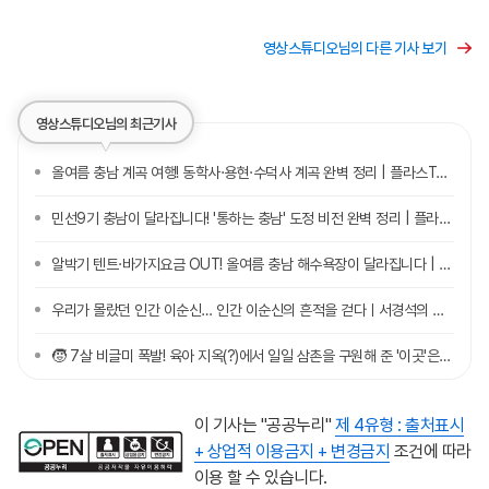
영상스튜디오님의 다른 기사 보기
영상스튜디오님의 최근기사
올여름 충남 계곡 여행! 동학사·용현·수덕사 계곡 완벽 정리 | 플라스Talk 7월 3차
민선9기 충남이 달라집니다! '통하는 충남' 도정 비전 완벽 정리 | 플라스Talk 7월 2차
알박기 텐트·바가지요금 OUT! 올여름 충남 해수욕장이 달라집니다 | 플라스Talk 7월 1차
우리가 몰랐던 인간 이순신… 인간 이순신의 흔적을 걷다ㅣ서경석의 충남 사뿐史뿐 6화
🧒 7살 비글미 폭발! 육아 지옥(?)에서 일일 삼촌을 구원해 준 '이곳'은?🍯ㅣ충심 8화
이 기사는 "공공누리"
제 4유형 : 출처표시
+ 상업적 이용금지 + 변경금지
조건에 따라
이용 할 수 있습니다.