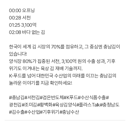
00:00
00:28
01:25
02:08
 바다 없는 김

한국이 세계 김 시장의 70%를 점유하고, 그 중심엔 충남김이 
있습니다!

양식장 80%가 집중된 서천, 3,100억 원의 수출 성과, 기후 
위기도 이겨내는 육상 김 재배 기술까지. 

K-푸드를 넘어 대한민국 수산업의 미래를 이끄는 충남김의 
놀라운 이야기를 지금 확인하세요!

#충남김
#서천김
#검은반도체
#K푸드
#수산식품수출
#
광천김
#조미김
#황백화
#육상김양식
#플라스Talk
#충청남도
#김수출
#수산업
#기후위기
#충남수산