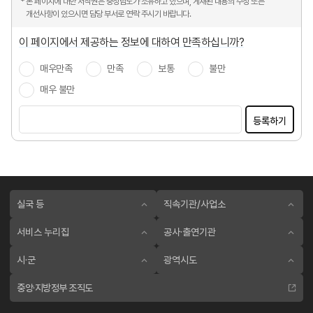
* 본 페이지에 대한 저작권은 충청남도가 소유하고 있으며, 게재된 내용의 수정 또는
개선사항이 있으시면 담당 부서로 연락 주시기 바랍니다.
이 페이지에서 제공하는 정보에 대하여 만족하십니까?
매우만족
만족
보통
불만
매우 불만
등록하기
실국 등
직속기관/사업소
서비스 누리집
공사·출연기관
시·군
광역시도
중앙·지방정부 조직도