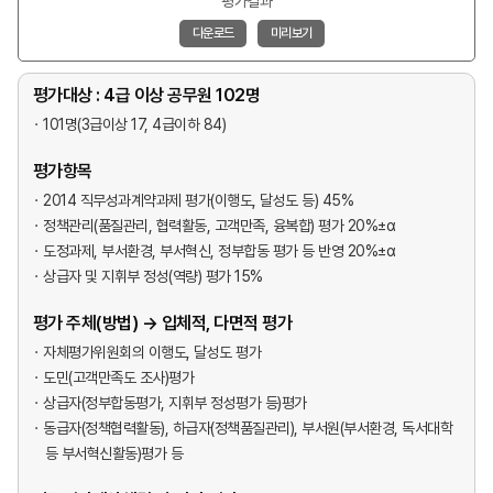
평가결과
다운로드
미리보기
평가대상 : 4급 이상 공무원 102명
101명(3급이상 17, 4급이하 84)
평가항목
2014 직무성과계약과제 평가(이행도, 달성도 등) 45%
정책관리(품질관리, 협력활동, 고객만족, 융복합) 평가 20%±α
도정과제, 부서환경, 부서혁신, 정부합동 평가 등 반영 20%±α
상급자 및 지휘부 정성(역량) 평가 15%
평가 주체(방법) → 입체적, 다면적 평가
자체평가위원회의 이행도, 달성도 평가
도민(고객만족도 조사)평가
상급자(정부합동평가, 지휘부 정성평가 등)평가
동급자(정책협력활동), 하급자(정책품질관리), 부서원(부서환경, 독서대학
등 부서혁신활동)평가 등