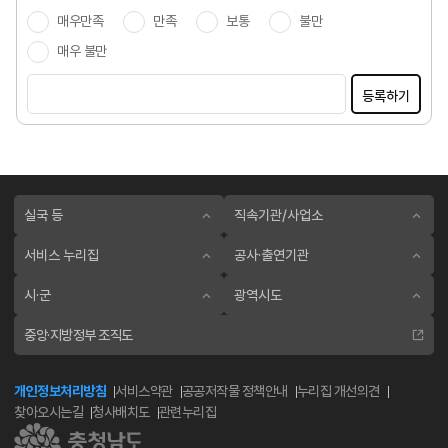
매우만족
만족
보통
불만
매우 불만
등록하기
실국 등
직속기관/사업소
서비스 누리집
공사·출연기관
시·군
광역시도
중앙·지방정부 조직도
개인정보처리방침
서비스약관
공공저작물 정책안내
누리집 개선의견
찾아오시는길
청사배치도
관련누리집