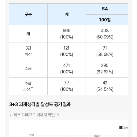
SA
구분
계
100점
669
408
계
(100%)
(60.99%)
(
3급
121
71
이상
(100%)
(58.68%)
(
471
295
4급
(100%)
(62.63%)
(
5급
77
42
과장급
(100%)
(54.54%)
(
3+3 과제성격별 달성도 평가결과