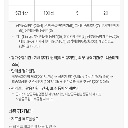
5급과장
100점
5
20
정책품질평가(20점) : 정책품질관리평가(5), 고객만족도조사(7), 부서환경평가
(5), 정책협력활동평가(3)
기타(13±α) : 부서혁신활동평가(5), 협업과제수행(2), 정부합동평가 가등급(5),
다등급(-5), 지사사항이행(건당0.1), 공약이행부진(건당0.1), 개인청렴도
(상위권 1~0.5)
평가수행기관 : 자체평가위원회(외부 평가단), 외부 용역기관(주. 웨슬리퀘
스트)
단계별 평가일정
직무성과계약 체결(2016. 2월) → 상반기 평가(6월) → 하반기 평가(11월) →
최종달성도 및 역량평가(2017. 1월) → 평가결과 통보 및 공개(2017. 2월)
평가결과 활용계획 : 인사, 보수 등에 연계반영
근거 : 지방공무원임용령 제31조의2, 지방공무원평정규칙 제7조,
지방공무원보수규정 제38조
최종 평가결과
지표별 목표달성도