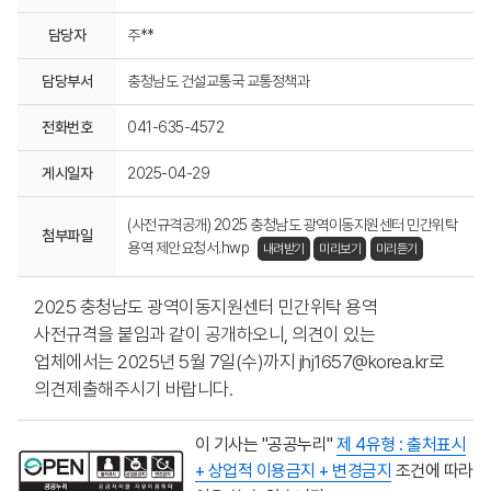
담당자
주**
담당부서
충청남도 건설교통국 교통정책과
전화번호
041-635-4572
게시일자
2025-04-29
(사전규격공개) 2025 충청남도 광역이동지원센터 민간위탁
첨부파일
용역 제안요청서.hwp
내려받기
미리보기
미리듣기
2025 충청남도 광역이동지원센터 민간위탁 용역
사전규격을 붙임과 같이 공개하오니, 의견이 있는
업체에서는 2025년 5월 7일(수)까지 jhj1657@korea.kr로
의견제출해주시기 바랍니다.
이 기사는 "공공누리"
제 4유형 : 출처표시
+ 상업적 이용금지 + 변경금지
조건에 따라