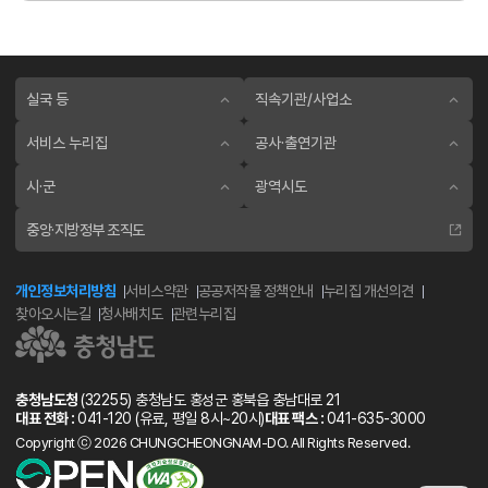
실국 등
직속기관/사업소
서비스 누리집
공사·출연기관
시·군
광역시도
중앙·지방정부 조직도
개인정보처리방침
서비스약관
공공저작물 정책안내
누리집 개선의견
찾아오시는길
청사배치도
관련누리집
충청남도청
(32255) 충청남도 홍성군 홍북읍 충남대로 21
대표 전화 :
041-120
(유료, 평일 8시~20시)
대표 팩스 :
041-635-3000
Copyright ⓒ 2026 CHUNGCHEONGNAM-DO. All Rights Reserved.