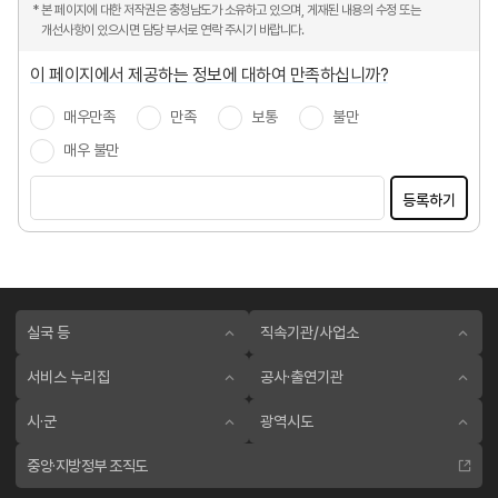
* 본 페이지에 대한 저작권은 충청남도가 소유하고 있으며, 게재된 내용의 수정 또는
개선사항이 있으시면 담당 부서로 연락 주시기 바랍니다.
이 페이지에서 제공하는 정보에 대하여 만족하십니까?
매우만족
만족
보통
불만
매우 불만
등록하기
실국 등
직속기관/사업소
서비스 누리집
공사·출연기관
시·군
광역시도
중앙·지방정부 조직도