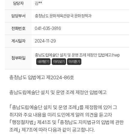
담당자
김**
담당부서
충청남도 문화체육관광국 문화정책과
전화번호
041-635-3816
게시일자
2024-11-29
충남도립예술단 설치 및 운영 조례 제정안 입법예고.hwp
첨부파일
내려받기
미리보기
미리듣기
충청남도 입법예고 제2024-86호
충남도립예술단 설치 및 운영 조례 제정안 입법예고
｢충남도립예술단 설치 및 운영 조례｣를 제정함에 있어 그
취지와 주요 내용을 미리 도민에게 알려 의견을 듣고자
｢행정절차법｣ 제41조 및 ｢충청남도 자치법규의 입법에 관한
조례｣ 제7조에 따라 다음과 같이 공고합니다.