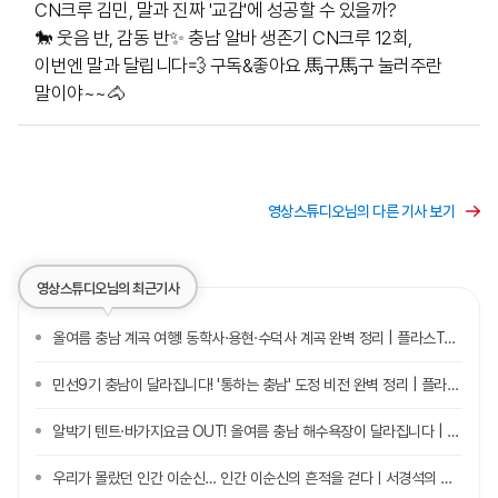
CN크루 김민, 말과 진짜 '교감'에 성공할 수 있을까?
🐎 웃음 반, 감동 반✨ 충남 알바 생존기 CN크루 12회,
이번엔 말과 달립니다💨 구독&좋아요 馬구馬구 눌러주란
말이야~~🐴
영상스튜디오님의 다른 기사 보기
영상스튜디오님의 최근기사
올여름 충남 계곡 여행! 동학사·용현·수덕사 계곡 완벽 정리 | 플라스Talk 7월 3차
민선9기 충남이 달라집니다! '통하는 충남' 도정 비전 완벽 정리 | 플라스Talk 7월 2차
알박기 텐트·바가지요금 OUT! 올여름 충남 해수욕장이 달라집니다 | 플라스Talk 7월 1차
우리가 몰랐던 인간 이순신… 인간 이순신의 흔적을 걷다ㅣ서경석의 충남 사뿐史뿐 6화