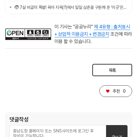
🧒 7살 비글미 폭발! 육아 지옥(?)에서 일일 삼촌을 구원해 준 '이곳'은?🍯ㅣ충심 8화
이 기사는 "공공누리"
제 4유형 : 출처표시
+ 상업적 이용금지 + 변경금지
조건에 따라
이용 할 수 있습니다.
목록
♥
추천
0
댓글작성