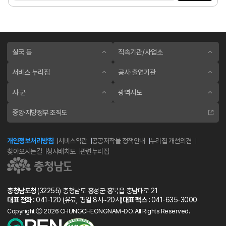
실국 등
직속기관/사업소
서비스 누리집
공사·출연기관
시·군
광역시도
중앙·지방정부 조직도
개인정보처리방침
서비스약관
공공저작물 정책안내
누리집 개선의견
찾아오시는길
청사배치도
관련누리집
충청남도청
(32255) 충청남도 홍성군 홍북읍 충남대로 21
대표 전화 :
041-120
(유료, 평일 8시~20시)
대표 팩스 :
041-635-3000
Copyright ⓒ 2026 CHUNGCHEONGNAM-DO. All Rights Reserved.