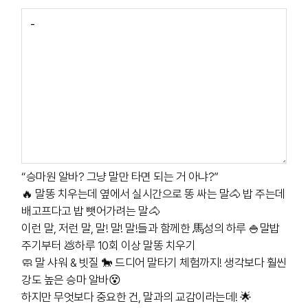
“승마원 알바? 그냥 말만 타면 되는 거 아냐?”
🔥 말똥 치우는데 옆에서 실시간으로 똥 싸는 말🐴 밥 주는데
배고프다고 밥 뺏어가려는 말🐴
이런 말, 저런 말, 말! 말! 말!들과 함께한 馬성의 하루 🍚말밥
주기부터 💩하루 10회 이상 말똥 치우기
🧼 말 샤워 & 빗질 🐎 드디어 말타기 체험까지! 생각보다 훨씬
강도 높은 승마 알바😵
하지만 무엇보다 중요한 건, 말과의 교감이라는데! 🌟