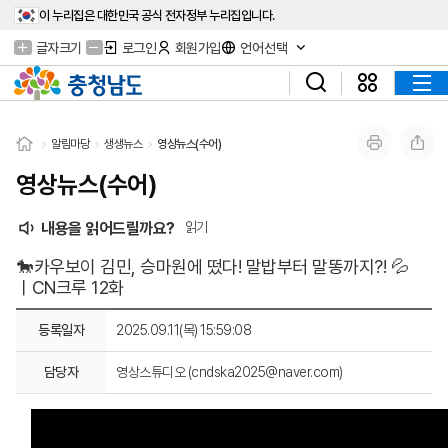
이 누리집은 대한민국 공식 전자정부 누리집입니다.
글자크기
로그인
회원가입
언어선택
알림마당
생생뉴스
영상뉴스(수어)
영상뉴스(수어)
내용을 읽어드릴까요?
읽기
🐎카우보이 김민, 승마원에 떴다! 말밥부터 말똥까지?! 💦
ㅣCN크루 12화
등록일자
2025.09.11(목) 15:59:08
담당자
영상스튜디오 (cndska2025@naver.com)