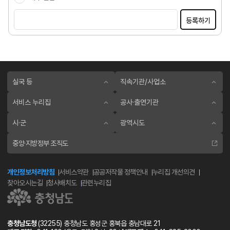
등록하기
실국 등
직속기관/사업소
서비스 누리집
공사·출연기관
시·군
광역시도
중앙·지방정부 조직도
개인정보처리방침
서비스약관
공공저작물 정책안내
누리집 개선의견
찾아오시는길
청사배치도
관련누리집
충청남도청
(32255) 충청남도 홍성군 홍북읍 충남대로 21