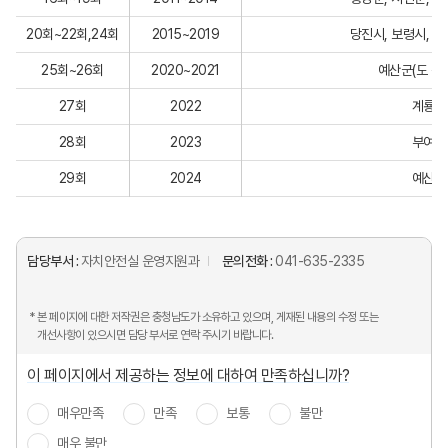
20회~22회,24회
2015~2019
당진시, 보령시, 서
25회~26회
2020~2021
예산군(도 문
27회
2022
계룡시
28회
2023
부여군
29회
2024
예산군
담당부서 :
자치안전실 운영지원과
문의전화 :
041-635-2335
* 본 페이지에 대한 저작권은 충청남도가 소유하고 있으며, 게재된 내용의 수정 또는
개선사항이 있으시면 담당 부서로 연락 주시기 바랍니다.
이 페이지에서 제공하는 정보에 대하여 만족하십니까?
매우만족
만족
보통
불만
매우 불만