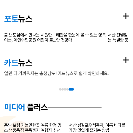
포토
뉴스
금산 도심에서 만나는 시원한
태안을 한눈에 볼 수 있는 영목
서산 간월암, 
여름, 아인수림공원 어린이 물
항 전망대
는 특별한 풍경
놀이장
는 신비로운 풍
카드
뉴스
알면 더 가까워지는 충청남도!
카드뉴스로 쉽게 확인하세요.
미디어
플러스
충남 보령 가볼만한곳 여름 한정 명
서산 삼길포우럭축제, 여름 바다를
소 냉풍욕장 족욕까지 여행지 추천
가장 맛있게 즐기는 방법