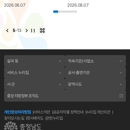
2026.08.07
2026.08.07
5
-
13
실국 등
직속기관/사업소
서비스 누리집
공사·출연기관
시·군
광역시도
중앙·지방정부 조직도
개인정보처리방침
서비스약관
공공저작물 정책안내
누리집 개선의견
찾아오시는길
청사배치도
관련누리집