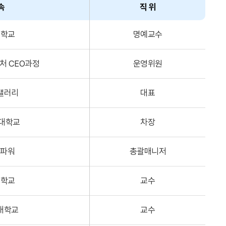
속
직 위
대학교
명예교수
처 CEO과정
운영위원
갤러리
대표
대학교
차장
J파워
총괄매니저
대학교
교수
대학교
교수