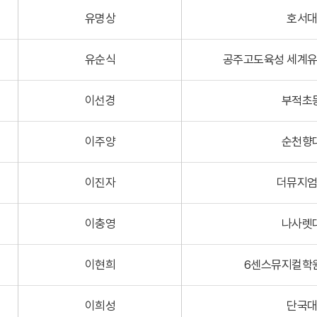
유명상
호서
유순식
공주고도육성 세계유
이선경
부적초
이주양
순천향
이진자
더뮤지
이충영
나사렛
이현희
6센스뮤지컬학
이희성
단국