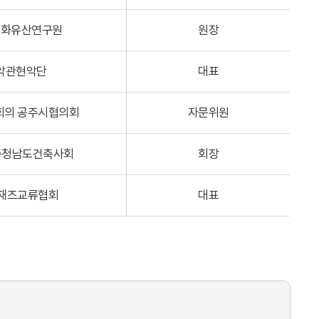
문화유산연구원
원장
악관현악단
대표
회의 공주시협의회
자문위원
충청남도건축사회
회장
제재즈교류협회
대표