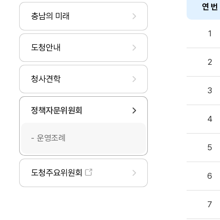
연 번
충남의 미래
1
도청안내
2
청사견학
3
정책자문위원회
4
운영조례
5
도청주요위원회
6
7