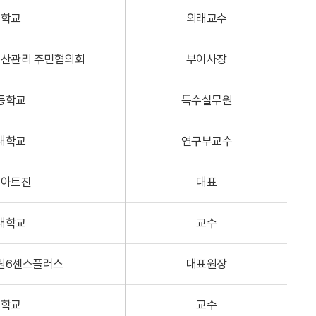
대학교
외래교수
산관리 주민협의회
부이사장
등학교
특수실무원
대학교
연구부교수
엄아트진
대표
대학교
교수
원6센스플러스
대표원장
대학교
교수