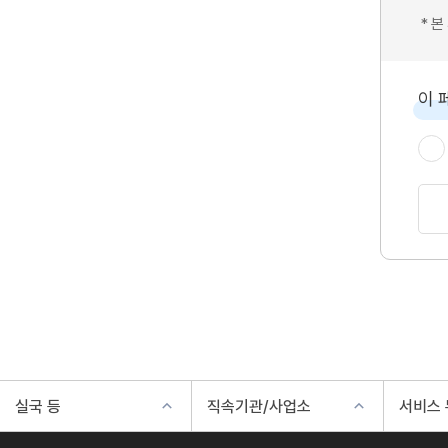
* 
이 
실국 등
직속기관/사업소
서비스