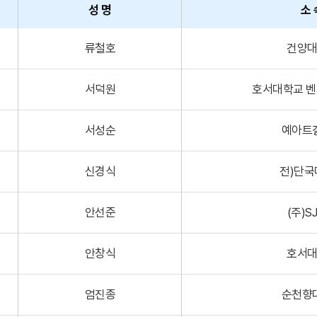
성 명
소 
류철호
건양
서덕원
호서대학교 벤
서성순
예아트
신경식
전)단국
안선준
(주)S
안창식
호서
엄진종
순천향