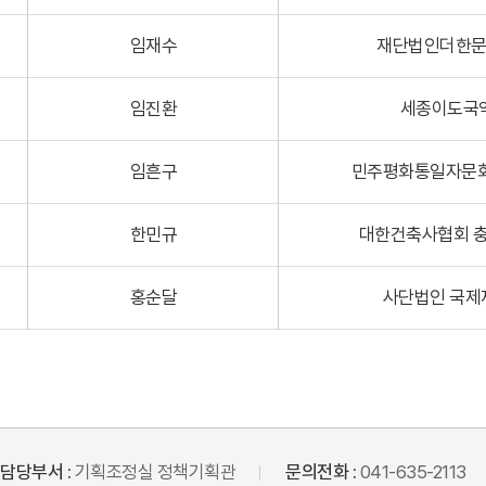
임재수
재단법인더한
임진환
세종이도국
임흔구
민주평화통일자문
한민규
대한건축사협회 
홍순달
사단법인 국
담당부서 :
기획조정실 정책기획관
문의전화 :
041-635-2113