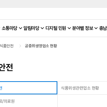
소통마당
알림마당
디지털 민원
분야별 정보
충남
식품안전
공중위생영업소 현황
안전
전
식품위생관련업소 현황
료/의료원