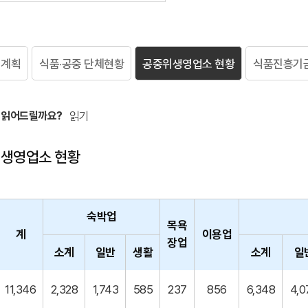
업계획
식품·공중 단체현황
공중위생영업소 현황
식품진흥기
 읽어드릴까요?
읽기
생영업소 현황
숙박업
목욕
계
이용업
장업
소계
일반
생활
소계
일
11,346
2,328
1,743
585
237
856
6,348
4,0