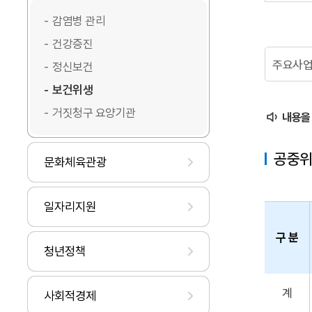
감염병 관리
건강증진
주요사
정신보건
보건위생
거짓청구 요양기관
내용을
공중위
문화체육관광
일자리지원
구 분
청년정책
계
사회적경제