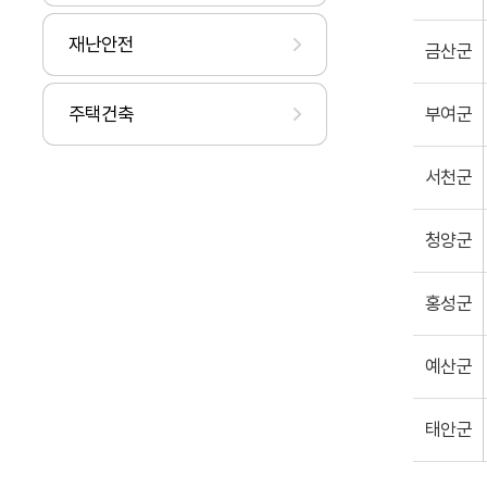
재난안전
금산군
주택건축
부여군
서천군
청양군
홍성군
예산군
태안군