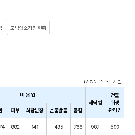
금
모범업소지정 현황
(2022. 12. 31. 기준)
미 용 업
건물
세탁업
위생
관리업
반
피부
화장분장
손톱발톱
종합
74
882
141
485
766
987
590