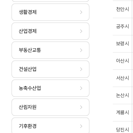
천안시
생활경제
공주시
산업경제
보령시
부동산교통
아산시
건설산업
서산시
농축수산업
논산시
산림자원
계룡시
기후환경
당진시