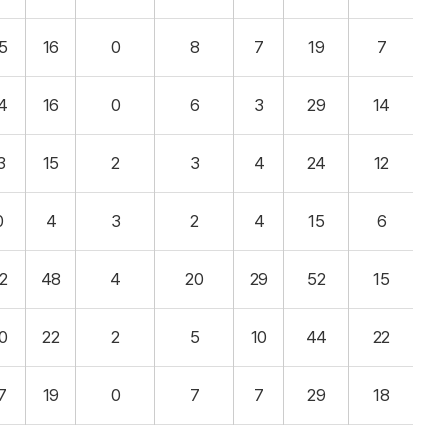
5
16
0
8
7
19
7
4
16
0
6
3
29
14
3
15
2
3
4
24
12
0
4
3
2
4
15
6
2
48
4
20
29
52
15
0
22
2
5
10
44
22
7
19
0
7
7
29
18