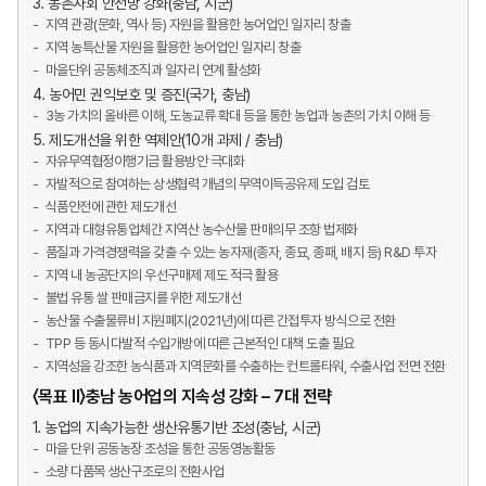
3. 농촌사회 안전망 강화(충남, 시군)
지역 관광(문화, 역사 등) 자원을 활용한 농어업인 일자리 창출
지역 농특산물 자원을 활용한 농어업인 일자리 창출
마을단위 공동체조직과 일자리 연계 활성화
4. 농어민 권익보호 및 증진(국가, 충남)
3농 가치의 올바른 이해, 도농교류 확대 등을 통한 농업과 농촌의 가치 이해 등
5. 제도개선을 위한 역제안(10개 과제 / 충남)
자유무역협정이행기금 활용방안 극대화
자발적으로 참여하는 상생협력 개념의 무역이득공유제 도입 검토
식품안전에 관한 제도개선
지역과 대형유통업체간 지역산 농수산물 판매의무 조항 법제화
품질과 가격경쟁력을 갖출 수 있는 농자재(종자, 종묘, 종패, 배지 등) R&D 투자
지역 내 농공단지의 우선구매제 제도 적극 활용
불법 유통 쌀 판매금지를 위한 제도개선
농산물 수출물류비 지원폐지(2021년)에 따른 간접투자 방식으로 전환
TPP 등 동시다발적 수입개방에 따른 근본적인 대책 도출 필요
지역성을 강조한 농식품과 지역문화를 수출하는 컨트롤타워, 수출사업 전면 전환
〈목표 Ⅱ〉충남 농어업의 지속성 강화 – 7대 전략
1. 농업의 지속가능한 생산유통기반 조성(충남, 시군)
마을 단위 공동농장 조성을 통한 공동영농활동
소량 다품목 생산구조로의 전환사업