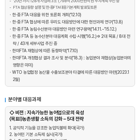
’20년 까지 128개 사업에 3조 1,798억 2000만원억 원 투자계획 추진 중
FTA 협상동향 설명 및 한·중FTA대응기본계획 발표및토론
한·중 FTA 대응을 위한 토론회 개최(‘12.10)
한·중 FTA 협상에 따른 우리도 대응방안에 대한 현안과제 연구(‘13.8)
한·중 FTA 농림수산분야 대응방안 마련 연구용역(‘14.11.~’15.12.)
한·중 FTA 등 농수산분야 대응계획 수립·시행(‘16.2.)⇒ 2대 목표 / 8대 전
략 / 43개 세부사업 추진 중
한미FTA 재협상에 따른 동향파악(‘17.10)
한미FTA 개정협상 결과 조사 및 분석(‘18.3) : 농업분야 재협상(농업분야의
영향은 미미)
WTO 농업협정 농산물 수출보조분야 타결에 따른 대응방안 마련(2023.1
2월)
분야별 대응과제
◇ 비전 : 지속가능한 농어업으로의 육성
〈목표Ⅰ〉농촌생활 소득의 강화 – 5대 전략
1. 공익적 기능을 강조한 농업직불제 확대(국가)
2. 농어민 기본 소득제 실시(국가)