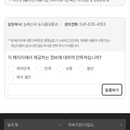
지역 상생을 위한 마을기업, 사회적 농기업 육성, 리더양성 및 영량강화 등
담당부서 :
농축산국 농식품유통과
문의전화 :
041-635-4163
* 본 페이지에 대한 저작권은 충청남도가 소유하고 있으며, 게재된 내용의 수정 또는
개선사항이 있으시면 담당 부서로 연락 주시기 바랍니다.
이 페이지에서 제공하는 정보에 대하여 만족하십니까?
매우만족
만족
보통
불만
매우 불만
등록하기
실국 등
직속기관/사업소