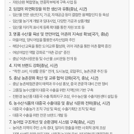
자원순환 복합영농, 연중작부체계 구축 사업 등
2. 임업의 외연확장을 위한 생산과 유통(충남, 시군)
임산물 전문 생산단지, 가공, 자재공급 등이 결합한 융복합단지 등 육성
임산물 농기계 개발과 임대사업, 다양한 가공과 상품개발
임산물 지리적 표시제 등록 확대를 통한 자원 보호 등
3. 명품 수산물 육성 및 연안어업, 어촌의 지속성 확보(국가, 충남)
마을어업, 양식어업을 활용한 6차산업화 추진
해양수산교육을 통한 도어교류 활성화, 귀어 귀촌을 통한 어촌 활력 증진
여성어업인 역할 강화로 “어촌 감성” 증진
충남 어촌사랑운동 및 수산물 소비운동 전개 등
4. 지역 브랜드 강화(충남, 시군)
“착한 소비, 식생활 운동” 전개, 도시농업, 로컬푸드, 농촌관광 추진 등
5. 충남 농촌문화 확산 및 교류 협력 강화(국가, 충남, 시군)
충남 농촌체험관광의 매력과 우수성 홍보, 중국 관광객 대비 간판 정비
고품질 농수산물의 대중국 수출을 위한 지역단위 기반 구축
친환경 농산품 대중국 수출 특화지구 조성, 우수농산물 수출지원센터 설립 등
6. 농수산식품의 대중국 수출대응 및 충남 식문화 전파(충남, 시군)
대중국 수출농가 조직 구성 및 육성, 수출기획단 조직 및 육성
대중국 수출을 위한 전문 브랜드 개발 등
7. 농어업 구조개선 및 순환경제 시스템 구축(충남, 시군)
농어촌 지역의 주민 소득 증대, 일자리 창출을 위한 사회적 경제 조성