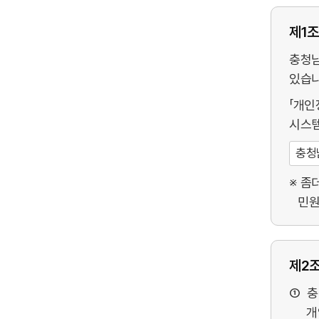
제1조
충청남
있습니
「개인
시스템
충청
좀더
민원
제2조
충
개