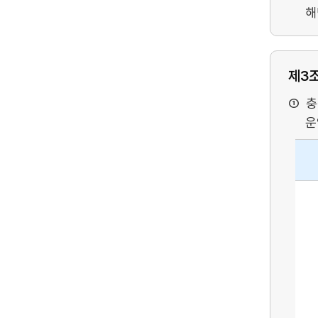
해
제3
충
운