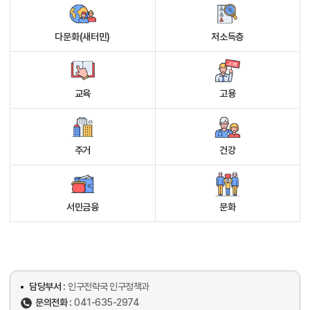
다문화(새터민)
저소득층
교육
고용
주거
건강
서민금융
문화
담당부서 :
인구전략국 인구정책과
문의전화 :
041-635-2974