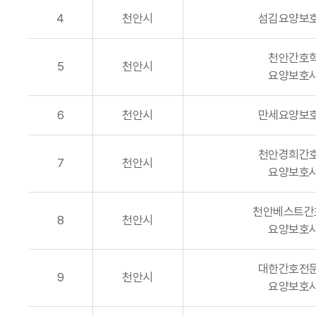
4
천안시
섬김요양보
천안간호
5
천안시
요양보호
6
천안시
만세요양보
천안경희간
7
천안시
요양보호
천안베스트간
8
천안시
요양보호
대한간호전
9
천안시
요양보호