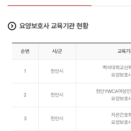
요양보호사 교육기관 현황
순번
시/군
교육기
백석대학교산
1
천안시
요양보호
천안YWCA여성
2
천안시
요양보호
자은간호
3
천안시
요양보호