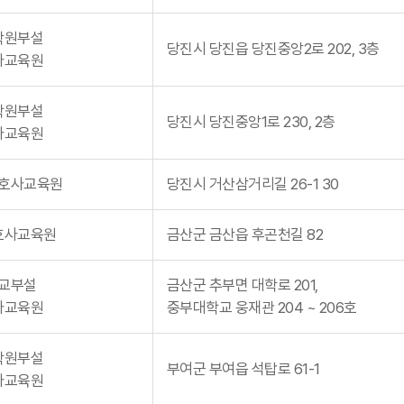
학원부설
당진시 당진읍 당진중앙2로 202, 3층
사교육원
학원부설
당진시 당진중앙1로 230, 2층
사교육원
호사교육원
당진시 거산삼거리길 26-1 30
호사교육원
금산군 금산읍 후곤천길 82
교부설
금산군 추부면 대학로 201,
사교육원
중부대학교 웅재관 204 ~ 206호
학원부설
부여군 부여읍 석탑로 61-1
사교육원