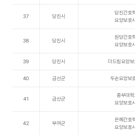
당진간호
37
당진시
요양보호
원당간호
38
당진시
요양보호
39
당진시
더드림요양보
40
금산군
두손요양보
중부대학
41
금산군
요양보호
은혜간호
42
부여군
요양보호