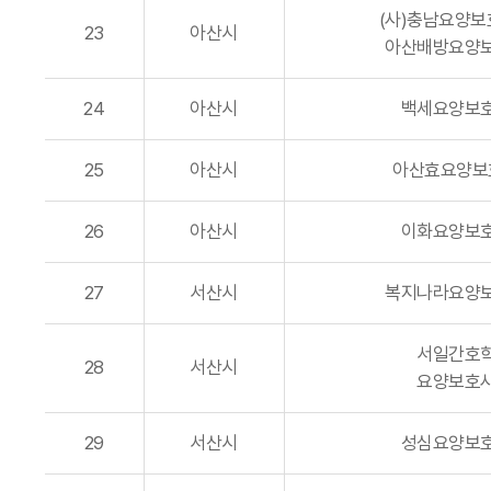
(사)충남요양
23
아산시
아산배방요양
24
아산시
백세요양보
25
아산시
아산효요양보
26
아산시
이화요양보
27
서산시
복지나라요양
서일간호
28
서산시
요양보호
29
서산시
성심요양보