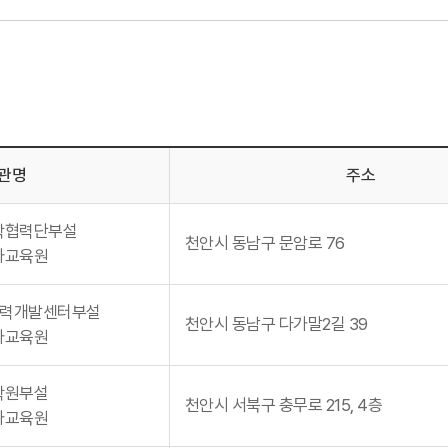
관명
주소
학협력단부설
천안시 동남구 문암로 76
사교육원
인력개발센터부설
천안시 동남구 다가말2길 39
사교육원
학원부설
천안시 서북구 충무로 215, 4층
사교육원