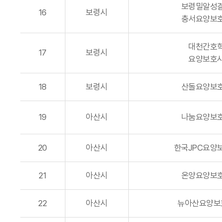
보령밀알성
16
보령시
충서요양보
대천간호
17
보령시
요양보호
18
보령시
산돌요양보
19
아산시
나눔요양보
20
아산시
한국JPC요양
21
아산시
온양요양보
22
아산시
뉴아산요양보