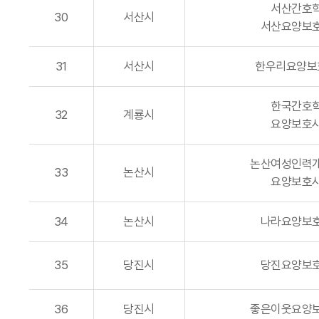
서산간호
30
서산시
서산요양보
31
서산시
한우리요양보
한국간호
32
계룡시
요양보호
논산여성인력
33
논산시
요양보호
34
논산시
나라요양보
35
당진시
당진요양보
36
당진시
좋은이웃요양