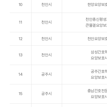
10
천안시
한양요양보
천안총신평생
11
천안시
큰물결요양보
12
천안시
천안요양보
삼성간호
13
천안시
요양보호
공주간호
14
공주시
요양보호
충남간호전
15
공주시
요양보호