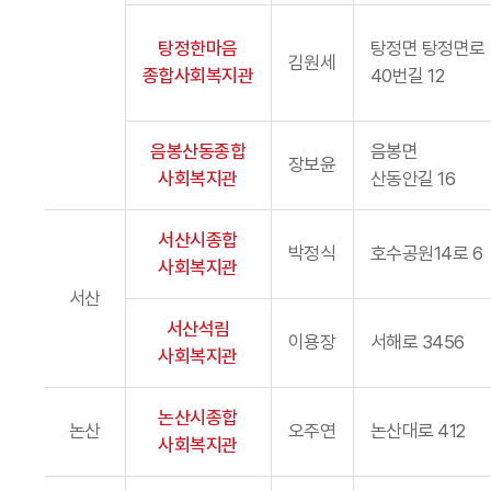
탕정한마음
탕정면 탕정면로
김원세
종합사회복지관
40번길 12
음봉산동종합
음봉면
장보윤
사회복지관
산동안길 16
서산시종합
박정식
호수공원14로 6
사회복지관
서산
서산석림
이용장
서해로 3456
사회복지관
논산시종합
논산
오주연
논산대로 412
사회복지관