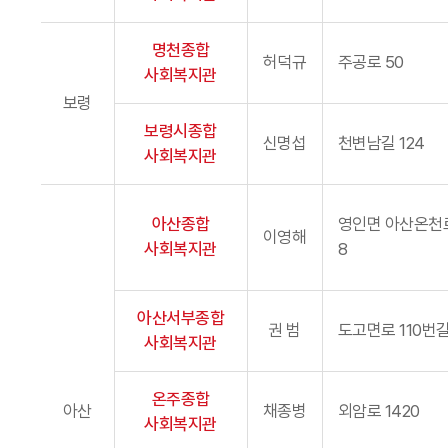
명천종합
허덕규
주공로 50
사회복지관
보령
보령시종합
신명섭
천변남길 124
사회복지관
아산종합
영인면 아산온천
이영해
사회복지관
8
아산서부종합
권 범
도고면로 110번길
사회복지관
온주종합
아산
채종병
외암로 1420
사회복지관