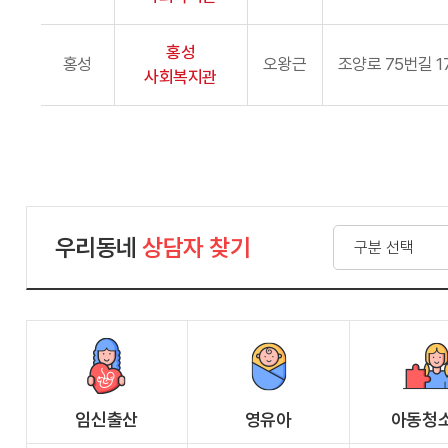
홍성
홍성
오왕근
조양로 75번길 1
사회복지관
우리동네
상담자 찾기
임신출산
영유아
아동청