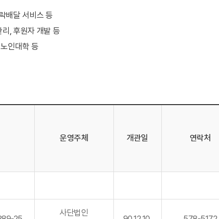
시락배달 서비스 등
리, 후원자 개발 등
 노인대학 등
운영주체
개관일
연락처
사단법인
89-25
90.12.10.
578-5172