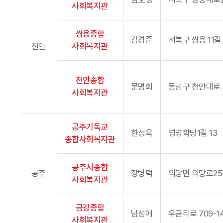
사회복지관
쌍용종합
김경준
서북구 쌍용 11길 
천안
사회복지관
천안종합
문명희
동남구 천안대로 
사회복지관
공주기독교
한성욱
영명학당1길 13
종합사회복지관
공주시종합
공주
장병덕
의당면 의당로25
사회복지관
금강종합
남성애
우금티로 709-1
사회복지관