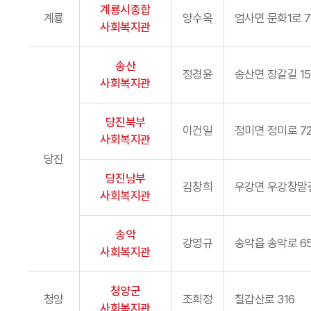
계룡시종합
계룡
양수옥
엄사면 문화1로 7
사회복지관
송산
정경윤
송산면 장갈길 15
사회복지관
당진북부
이건일
정미면 정미로 72
사회복지관
당진
당진남부
김창희
우강면 우강창말길
사회복지관
송악
강영규
송악읍 송악로 6
사회복지관
청양군
청양
조희정
칠갑산로 316
사회복지관