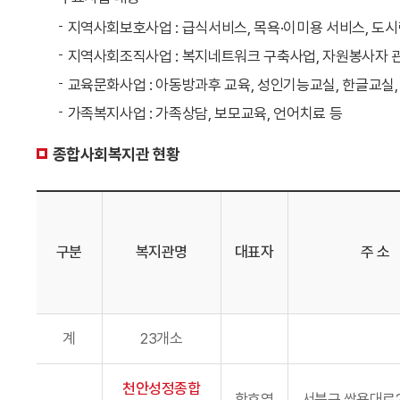
지역사회보호사업 : 급식서비스, 목욕·이미용 서비스, 도
지역사회조직사업 : 복지네트워크 구축사업, 자원봉사자 관
교육문화사업 : 아동방과후 교육, 성인기능교실, 한글교실,
가족복지사업 : 가족상담, 보모교육, 언어치료 등
종합사회복지관 현황
구분
복지관명
대표자
주 소
계
23개소
천안성정종합
함호영
서북구 쌍용대로2