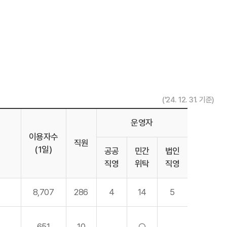
('24. 12. 31. 기준)
운영자
이용자수
직원
(1일)
공공
민간
법인
직영
위탁
직영
8,707
286
4
14
5
651
10
○