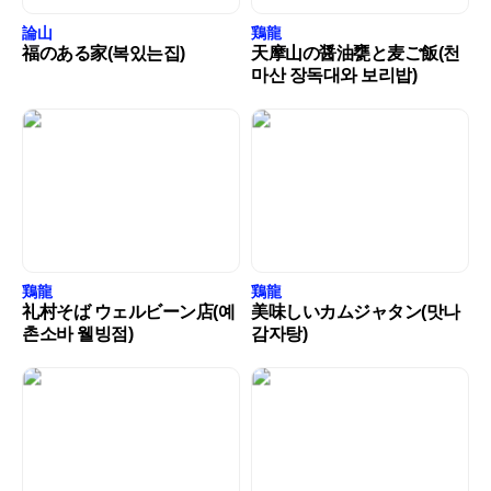
論山
鶏龍
福のある家(복있는집)
天摩山の醤油甕と麦ご飯(천
마산 장독대와 보리밥)
鶏龍
鶏龍
礼村そば ウェルビーン店(예
美味しいカムジャタン(맛나
촌소바 웰빙점)
감자탕)