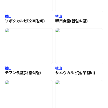
禮山
禮山
ソボクカルビ(소복갈비)
韓日食堂(한일식당)
禮山
禮山
テフン食堂(대흥식당)
サムウカルビ(삼우갈비)