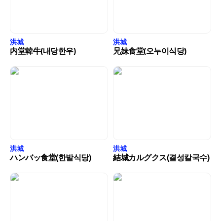
洪城
洪城
内堂韓牛(내당한우)
兄妹食堂(오누이식당)
洪城
洪城
ハンバッ食堂(한밭식당)
結城カルグクス(결성칼국수)