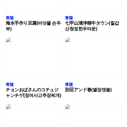
青陽
青陽
海水手作り豆腐(바닷물 손두
七甲山清浄韓牛タウン(칠갑
부)
산청정한우타운)
青陽
青陽
チョンおばさんのコチュジ
別荘アンド春(별장앤봄)
ャンチゲ(정여사고추장찌개)