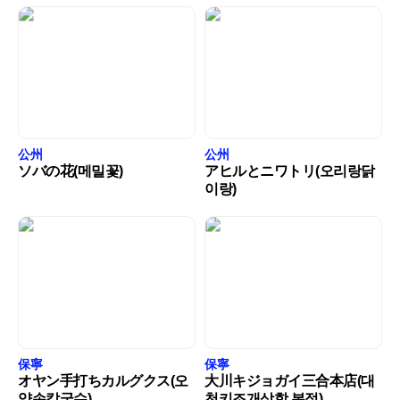
公州
公州
ソバの花(메밀꽃)
アヒルとニワトリ(오리랑닭
이랑)
保寧
保寧
オヤン手打ちカルグクス(오
大川キジョガイ三合本店(대
양손칼국수)
천키조개삼합 본점)