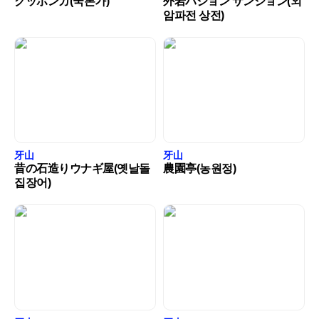
クッポンガ(국본가)
外岩パジョン サンジョン(외
암파전 상전)
牙山
牙山
昔の石造りウナギ屋(옛날돌
農園亭(농원정)
집장어)