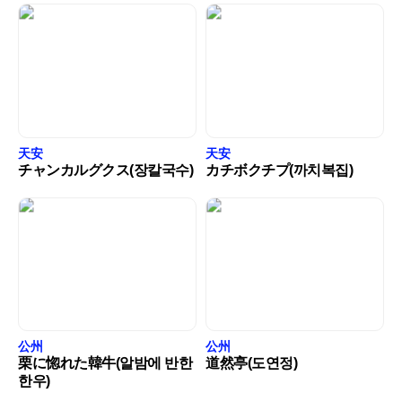
天安
天安
チャンカルグクス(장칼국수)
カチボクチプ(까치복집)
公州
公州
栗に惚れた韓牛(알밤에 반한
道然亭(도연정)
한우)