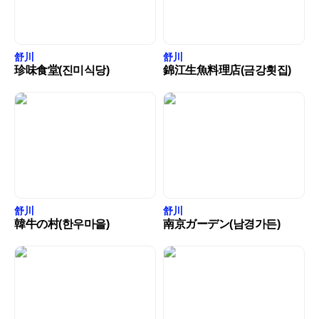
舒川
舒川
珍味食堂(진미식당)
錦江生魚料理店(금강횟집)
舒川
舒川
韓牛の村(한우마을)
南京ガーデン(남경가든)