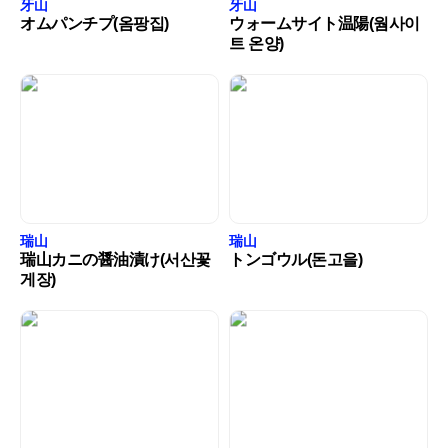
牙山
牙山
オムパンチプ(옴팡집)
ウォームサイト温陽(웜사이
트 온양)
瑞山
瑞山
瑞山カニの醤油漬け(서산꽃
トンゴウル(돈고을)
게장)