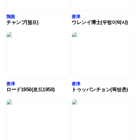
鶏龍
唐津
チャンプ(챔프)
ウレンイ博士(우렁이박사)
唐津
唐津
ロード1950(로드1950)
トゥッパンチョン(뚝방촌)