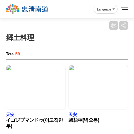
Reset
Language
郷土料理
Total
59
天安
天安
イゴジプマンドゥ(이고집만
碧梧桐(벽오동)
두)