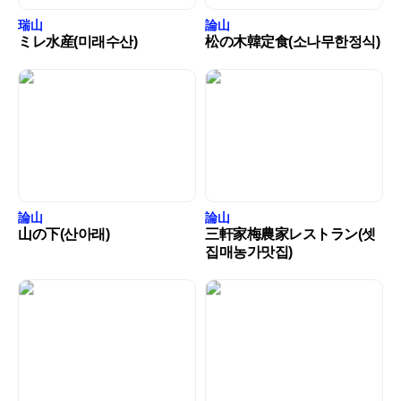
瑞山
論山
ミレ水産(미래수산)
松の木韓定食(소나무한정식)
論山
論山
山の下(산아래)
三軒家梅農家レストラン(셋
집매농가맛집)