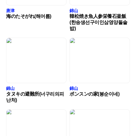
唐津
錦山
海のたそがれ(해어름)
韓松焼き魚人参栄養石釜飯
(한송생선구이인삼영양돌솥
밥)
錦山
錦山
タヌキの避難所(너구리의피
ポンスンの家(봉순이네)
난처)