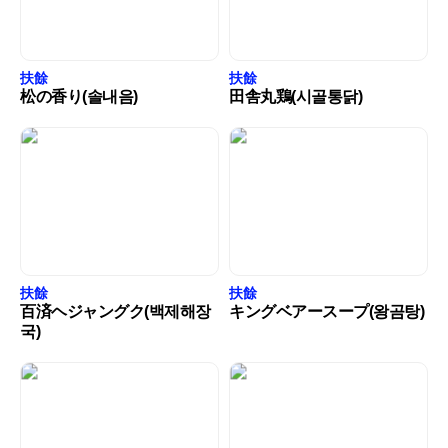
扶餘
扶餘
松の香り(솔내음)
田舎丸鶏(시골통닭)
扶餘
扶餘
百済ヘジャングク(백제해장
キングベアースープ(왕곰탕)
국)