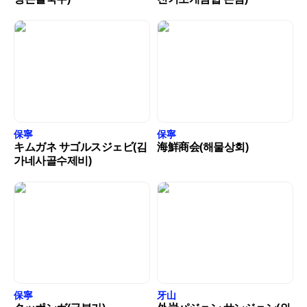
保寧
保寧
キムガネ サゴルスジェビ(김
海鮮商会(해물상회)
가네사골수제비)
保寧
牙山