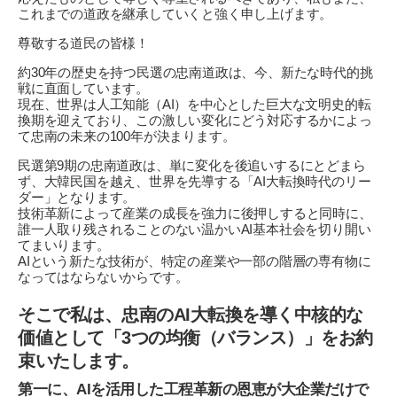
これまでの道政を継承していくと強く申し上げます。
尊敬する道民の皆様！
約30年の歴史を持つ民選の忠南道政は、今、新たな時代的挑
戦に直面しています。
現在、世界は人工知能（AI）を中心とした巨大な文明史的転
換期を迎えており、この激しい変化にどう対応するかによっ
て忠南の未来の100年が決まります。
民選第9期の忠南道政は、単に変化を後追いするにとどまら
ず、大韓民国を越え、世界を先導する「AI大転換時代のリー
ダー」となります。
技術革新によって産業の成長を強力に後押しすると同時に、
誰一人取り残されることのない温かいAI基本社会を切り開い
てまいります。
AIという新たな技術が、特定の産業や一部の階層の専有物に
なってはならないからです。
そこで私は、忠南のAI大転換を導く中核的な
価値として「3つの均衡（バランス）」をお約
束いたします。
第一に、AIを活用した工程革新の恩恵が大企業だけで