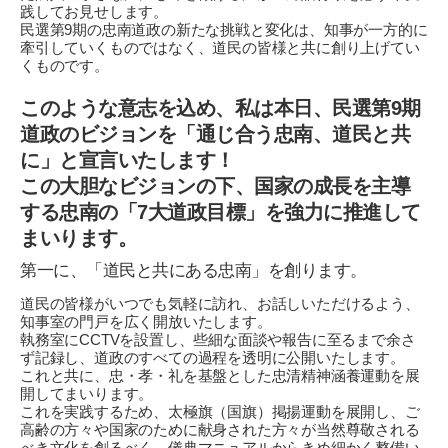
践してお見せします。
民選第9期の忠南道政の新たな挑戦と変化は、知事が一方的に
牽引していくものではなく、道民の皆様と共に創り上げてい
くものです。
このような意志を込め、私は本日、民選第9期
道政のビジョンを「通じ合う忠南、道民と共
に」と宣言いたします！
この大胆なビジョンの下、国家の成長を主導
する忠南の「7大道政目標」を強力に推進して
まいります。
第一に、「道民と共にある忠南」を創ります。
道民の皆様がいつでも気軽に訪れ、お話しいただけるよう、
知事室の門戸を広く開放いたします。
執務室にCCTVを設置し、些細な面談や報告に至るまで余さ
ず記録し、道政のすべての過程を透明に公開いたします。
これと共に、忠・孝・礼を基盤とした忠清精神涵養運動を展
開してまいります。
これを実践するため、太極旗（国旗）掲揚運動を展開し、ご
高齢の方々や国家のために献身された方々が当然尊敬される
べき文化を創るべく、儀典マニュアルからきめ細かく整備い