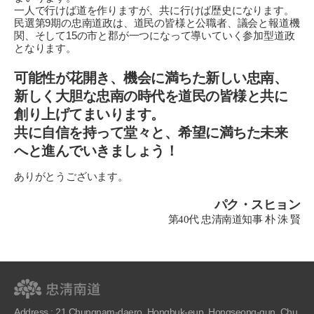
一人で行けば道を作りますが、共に行けば歴史になります。
民選第9期の忠南道政は、道民の皆様と公職者、議会と報道機
関、そして15の市と郡が一つになって導いていく参加型道政
となります。
可能性が花開き、機会に満ちた新しい忠南、
新しく大胆な忠南の時代を道民の皆様と共に
創り上げてまいります。
共に自信を持って堂々と、希望に満ちた未来
へと進んでいきましょう！
ありがとうございます。
パク・スヒョン
第40代 忠清南道知事 朴 洙 賢
Address : 21 Chungnam-daero, Hongbuk-eup, Hongseong-gun, Chu