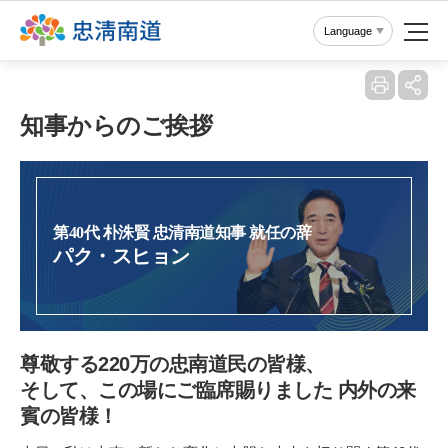
Reset
Language
知事からのご挨拶
第40代 朴洙賢 忠清南道知事 就任の辞
パク・スヒョン
尊敬する220万の忠南道民の皆様、
そして、この場にご臨席賜りました 内外の来
賓の皆様！