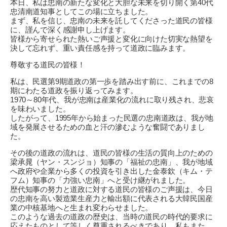
本日、私は忠南の新たな変化と大胆な未来を切り開く第40代
忠清南道知事としてこの場に立ちました。
まず、私を信じ、忠南の未来を託してくださった道民の皆様
に、謹んで深く感謝申し上げます。
皆様から寄せられた熱いご声援と変化に向けた切実な熱望を
決して忘れず、重い責任感を持って道政に臨みます。
尊敬する道民の皆様！
私は、民選第9期道政の第一歩を踏み出す前に、これまでの8
期にわたる道政を振り返ってみます。
1970～80年代、我が忠南は産業化の流れに取り残され、悲哀
を味わいました。
したがって、1995年から始まった民選の忠南道政は、我が地
域を発展させるための血と汗の滲むような奮闘でありまし
た。
その後の道政の流れは、道民の皆様の生活の質向上のための
梁承晁（ヤン・スンジョ）知事の「福祉の忠南」、我が地域
へ政府や企業から多くの投資を引き出した金泰欽（キム・テ
フム）知事の「力強い忠南」へと受け継がれました。
歴代知事の努力と道政に対する道民の皆様のご声援は、今日
の忠南を高い製造業生産力と輸出額に代表される大韓民国産
業の中核基地へと生まれ変わらせました。
このような過去の道政の歴史は、当時の道民の時代的要求に
応えたものとして等しく尊重されるべきであり、私もまた、