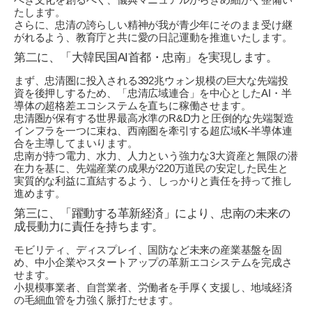
たします。
さらに、忠清の誇らしい精神が我が青少年にそのまま受け継
がれるよう、教育庁と共に愛の日記運動を推進いたします。
第二に、「大韓民国AI首都・忠南」を実現します。
まず、忠清圏に投入される392兆ウォン規模の巨大な先端投
資を後押しするため、「忠清広域連合」を中心としたAI・半
導体の超格差エコシステムを直ちに稼働させます。
忠清圏が保有する世界最高水準のR&D力と圧倒的な先端製造
インフラを一つに束ね、西南圏を牽引する超広域K-半導体連
合を主導してまいります。
忠南が持つ電力、水力、人力という強力な3大資産と無限の潜
在力を基に、先端産業の成果が220万道民の安定した民生と
実質的な利益に直結するよう、しっかりと責任を持って推し
進めます。
第三に、「躍動する革新経済」により、忠南の未来の
成長動力に責任を持ちます。
モビリティ、ディスプレイ、国防など未来の産業基盤を固
め、中小企業やスタートアップの革新エコシステムを完成さ
せます。
小規模事業者、自営業者、労働者を手厚く支援し、地域経済
の毛細血管を力強く脈打たせます。