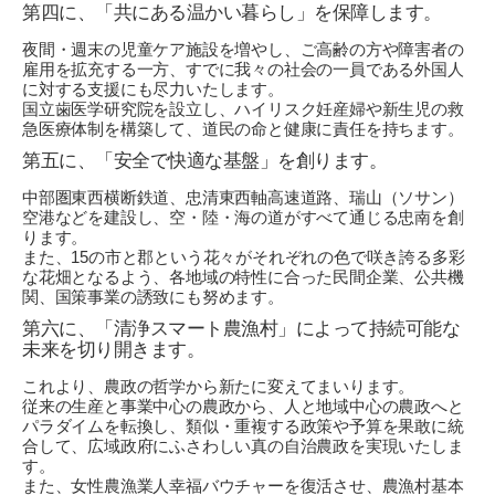
第四に、「共にある温かい暮らし」を保障します。
夜間・週末の児童ケア施設を増やし、ご高齢の方や障害者の
雇用を拡充する一方、すでに我々の社会の一員である外国人
に対する支援にも尽力いたします。
国立歯医学研究院を設立し、ハイリスク妊産婦や新生児の救
急医療体制を構築して、道民の命と健康に責任を持ちます。
第五に、「安全で快適な基盤」を創ります。
中部圏東西横断鉄道、忠清東西軸高速道路、瑞山（ソサン）
空港などを建設し、空・陸・海の道がすべて通じる忠南を創
ります。
また、15の市と郡という花々がそれぞれの色で咲き誇る多彩
な花畑となるよう、各地域の特性に合った民間企業、公共機
関、国策事業の誘致にも努めます。
第六に、「清浄スマート農漁村」によって持続可能な
未来を切り開きます。
これより、農政の哲学から新たに変えてまいります。
従来の生産と事業中心の農政から、人と地域中心の農政へと
パラダイムを転換し、類似・重複する政策や予算を果敢に統
合して、広域政府にふさわしい真の自治農政を実現いたしま
す。
また、女性農漁業人幸福バウチャーを復活させ、農漁村基本