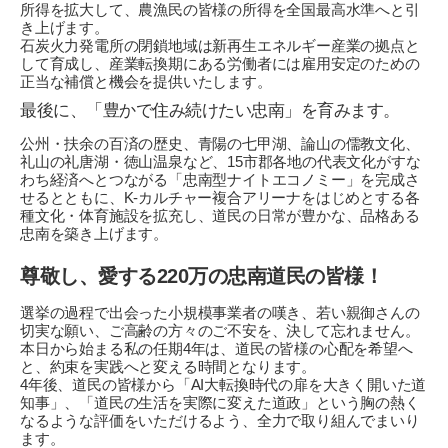
所得を拡大して、農漁民の皆様の所得を全国最高水準へと引
き上げます。
石炭火力発電所の閉鎖地域は新再生エネルギー産業の拠点と
して育成し、産業転換期にある労働者には雇用安定のための
正当な補償と機会を提供いたします。
最後に、「豊かで住み続けたい忠南」を育みます。
公州・扶余の百済の歴史、青陽の七甲湖、論山の儒教文化、
礼山の礼唐湖・徳山温泉など、15市郡各地の代表文化がすな
わち経済へとつながる「忠南型ナイトエコノミー」を完成さ
せるとともに、K-カルチャー複合アリーナをはじめとする各
種文化・体育施設を拡充し、道民の日常が豊かな、品格ある
忠南を築き上げます。
尊敬し、愛する220万の忠南道民の皆様！
選挙の過程で出会った小規模事業者の嘆き、若い親御さんの
切実な願い、ご高齢の方々のご不安を、決して忘れません。
本日から始まる私の任期4年は、道民の皆様の心配を希望へ
と、約束を実践へと変える時間となります。
4年後、道民の皆様から「AI大転換時代の扉を大きく開いた道
知事」、「道民の生活を実際に変えた道政」という胸の熱く
なるような評価をいただけるよう、全力で取り組んでまいり
ます。