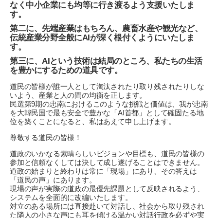
なく中小企業にも均等に行き渡るよう支援いたしま
す。
第二に、先端産業はもちろん、農畜水産や観光など、
伝統産業分野全般にAIが深く根付くようにいたしま
す。
第三に、AIという技術は結局のところ、私たちの生活
を豊かにするための道具です。
道民の皆様が誰一人として淘汰されたり取り残されたりしな
いよう、産業と人の間の均衡を正します。
民選第9期の忠南におけるこのような挑戦と価値は、我が忠南
を大韓民国で最も安全で豊かな「AI首都」として確固たる地
位を築くことになると、私はあえて申し上げます。
尊敬する道民の皆様！
道政のいかなる素晴らしいビジョンや目標も、道民の皆様の
参加と信頼なくしては決して成し遂げることはできません。
道政の始まりと終わりは常に「現場」にあり、その答えは
「道民の声」にあります。
現場の声が実際の道政の最優先課題として反映されるよう、
システムを全面的に改編いたします。
対立のある場所には直接赴いて対話し、社会から取り残され
た隣人の小さな声にも耳を傾ける温かい対話行政を必ずや実