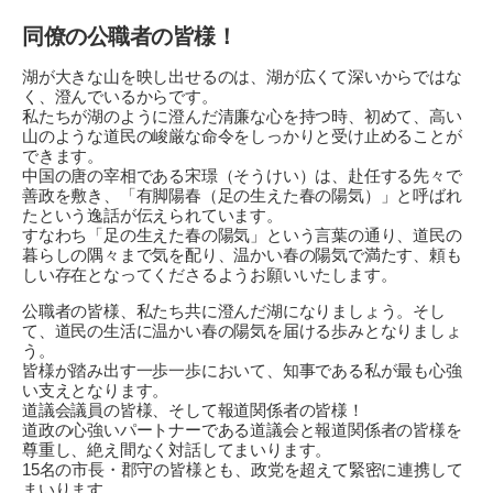
同僚の公職者の皆様！
湖が大きな山を映し出せるのは、湖が広くて深いからではな
く、澄んでいるからです。
私たちが湖のように澄んだ清廉な心を持つ時、初めて、高い
山のような道民の峻厳な命令をしっかりと受け止めることが
できます。
中国の唐の宰相である宋璟（そうけい）は、赴任する先々で
善政を敷き、「有脚陽春（足の生えた春の陽気）」と呼ばれ
たという逸話が伝えられています。
すなわち「足の生えた春の陽気」という言葉の通り、道民の
暮らしの隅々まで気を配り、温かい春の陽気で満たす、頼も
しい存在となってくださるようお願いいたします。
公職者の皆様、私たち共に澄んだ湖になりましょう。そし
て、道民の生活に温かい春の陽気を届ける歩みとなりましょ
う。
皆様が踏み出す一歩一歩において、知事である私が最も心強
い支えとなります。
道議会議員の皆様、そして報道関係者の皆様！
道政の心強いパートナーである道議会と報道関係者の皆様を
尊重し、絶え間なく対話してまいります。
15名の市長・郡守の皆様とも、政党を超えて緊密に連携して
まいります。