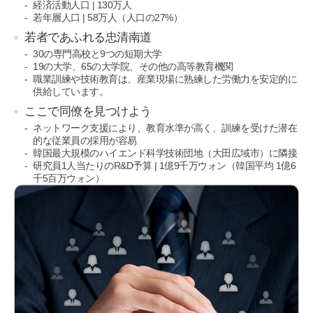
経済活動人口 | 130万人
若年層人口 | 58万人（人口の27%）
若者であふれる忠清南道
30の専門高校と9つの短期大学
19の大学、65の大学院、その他の高等教育機関
職業訓練や技術教育は、産業現場に熟練した労働力を安定的に
供給しています。
ここで同僚を見つけよう
ネットワーク支援により、教育水準が高く、訓練を受けた潜在
的な従業員の採用が容易
韓国最大規模のハイエンド科学技術団地（大田広域市）に隣接
研究員1人当たりのR&D予算 | 1億9千万ウォン（韓国平均 1億6
千5百万ウォン）