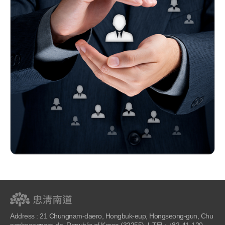
Address : 21 Chungnam-daero, Hongbuk-eup, Hongseong-gun, Chu
ngcheongnam-do, Republic of Korea (32255) l TEL: +82-41-120