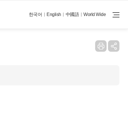
Reset
e errors in the translation.
한국어
English
中國語
World Wide