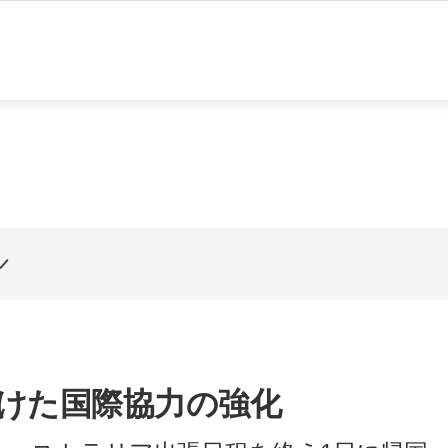
rvice is provided via an automatic translator. Hence, there may be som
けた国際協力の強化