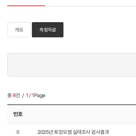
개요
측정자료
총
8
건
1 / 1
Page
번호
8
2025년 토양오염 실태조사 검사결과