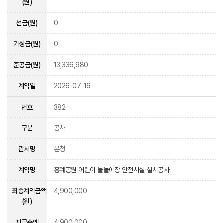
(원)
선금(원)
0
기성금(원)
0
준공금(원)
13,336,980
계약일
2026-07-16
번호
382
구분
공사
관서명
본청
계약명
홍예공원 어린이 물놀이장 안전시설 설치공사
최종계약금액
4,900,000
(원)
지급총액
4,900,000