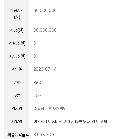
지급총액
90,000,000
(원)
선금(원)
90,000,000
기성금(원)
0
준공금(원)
0
계약일
2026-07-14
번호
380
구분
공사
관서명
충청남도 인재개발원
계약명
민선9기 도정비전 변경에 따른 원내 간판 교체
최종계약금액
3,098,700