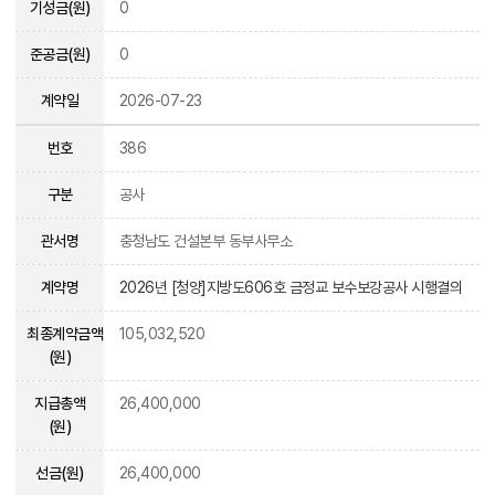
기성금(원)
0
준공금(원)
0
계약일
2026-07-23
번호
386
구분
공사
관서명
충청남도 건설본부 동부사무소
계약명
2026년 [청양]지방도606호 금정교 보수보강공사 시행결의
최종계약금액
105,032,520
(원)
지급총액
26,400,000
(원)
선금(원)
26,400,000