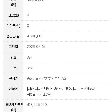
(원)
선금(원)
0
기성금(원)
0
준공금(원)
4,900,000
계약일
2026-07-15
번호
381
구분
공사
관서명
충청남도 건설본부 서부사무소
계약명
[서산]지방도618호 청천수교 등 2개교 보수보강공사
시행결의(도급공사)
최종계약금액
418,595,260
(원)