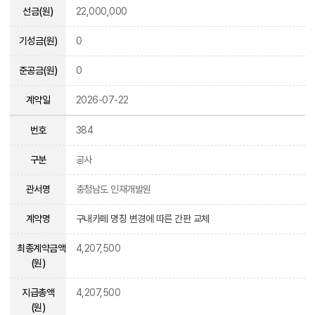
선금(원)
22,000,000
기성금(원)
0
준공금(원)
0
계약일
2026-07-22
번호
384
구분
공사
관서명
충청남도 인재개발원
계약명
구내카페 명칭 변경에 따른 간판 교체
최종계약금액
4,207,500
(원)
지급총액
4,207,500
(원)