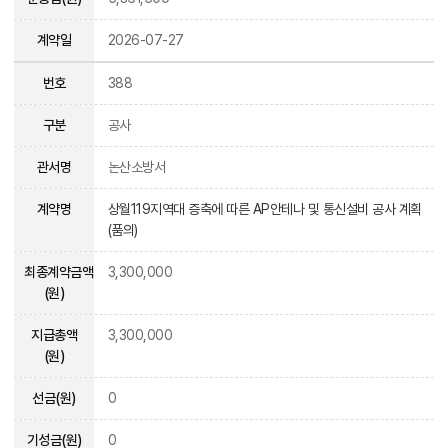
계약일
2026-07-27
번호
388
구분
공사
관서명
논산소방서
계약명
상월119지역대 증축에 따른 AP안테나 및 통신설비 공사 계획
(품의)
최종계약금액
3,300,000
(원)
지급총액
3,300,000
(원)
선금(원)
0
기성금(원)
0