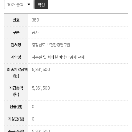
확인
번호
389
구분
공사
관서명
충청남도 보건환경연구원
계약명
사무실 및 회의실 바닥 마감재 교체
최종계약금액
5,361,500
(원)
지급총액
5,361,500
(원)
선금(원)
0
기성금(원)
0
준공금(원)
5,361,500