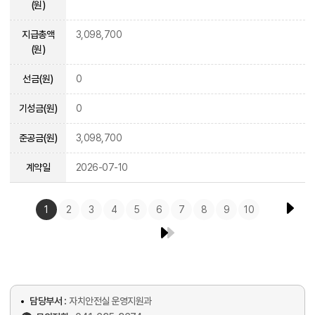
(원)
지급총액
3,098,700
(원)
선금(원)
0
기성금(원)
0
준공금(원)
3,098,700
계약일
2026-07-10
1
2
3
4
5
6
7
8
9
10
담당부서 :
자치안전실 운영지원과