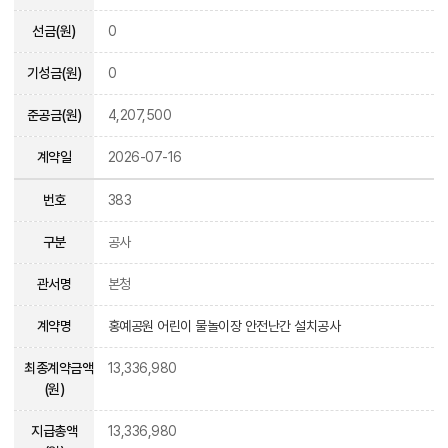
선금(원)
0
기성금(원)
0
준공금(원)
4,207,500
계약일
2026-07-16
번호
383
구분
공사
관서명
본청
계약명
홍예공원 어린이 물놀이장 안전난간 설치공사
최종계약금액
13,336,980
(원)
지급총액
13,336,980