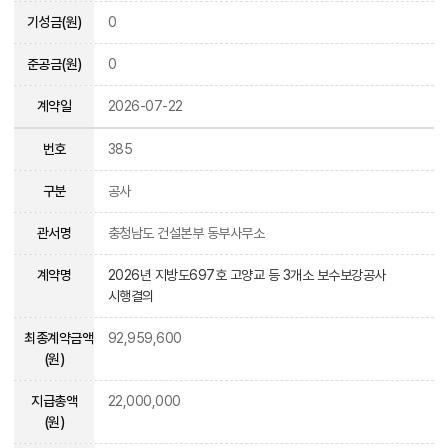
기성금(원)
0
준공금(원)
0
계약일
2026-07-22
번호
385
구분
공사
관서명
충청남도 건설본부 동부사무소
계약명
2026년 지방도697호 고양교 등 3개소 보수보강공사
시행결의
최종계약금액
92,959,600
(원)
지급총액
22,000,000
(원)