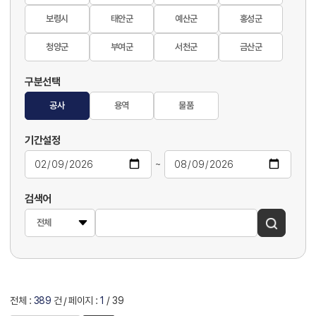
보령시
태안군
예산군
홍성군
청양군
부여군
서천군
금산군
구분선택
공사
용역
물품
기간설정
~
검색어
전체 :
389
건
페이지 :
1
/ 39