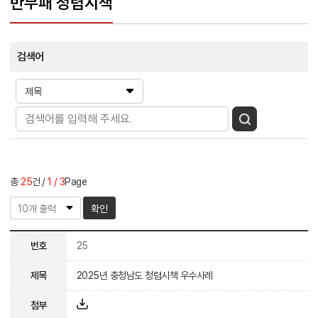
반부패 청렴시책
검색어
총
25
건
1 / 3
Page
확인
번호
25
제목
2025년 충청남도 청렴시책 우수사례
첨부