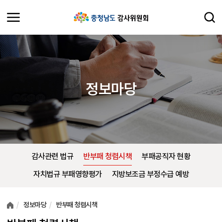
정보마당
감사관련 법규
반부패 청렴시책
부패공직자 현황
자치법규 부패영향평가
지방보조금 부정수급 예방
여러분들의 의견을 남겨주세요.
정보마당
반부패 청렴시책