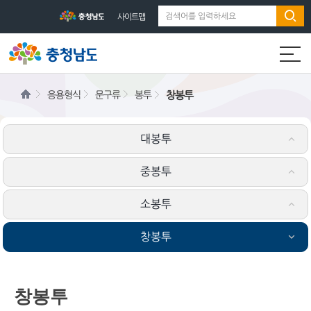
사이트맵
응용형식
문구류
봉투
창봉투
대봉투
중봉투
소봉투
창봉투
창봉투