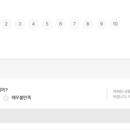
2
3
4
5
6
7
8
9
10
니까?
게재된 내용
매우불만족