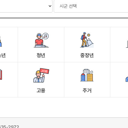
소년
청년
중장년
고용
주거
635-2972