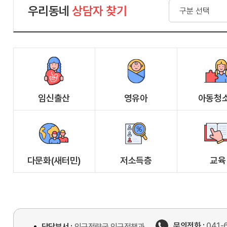
우리동네
상담자 찾기
임신출산
영유아
아동청
다문화(새터민)
저소득층
교육
문의전화 :
041-
담당부서 :
인구전략국 인구정책과