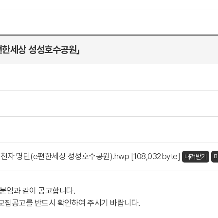
편한세상 성성호수공원」
명단(e편한세상 성성호수공원).hwp [108,032byte]
내려받기
붙임과 같이 공고합니다.
모집공고를 반드시 확인하여 주시기 바랍니다.