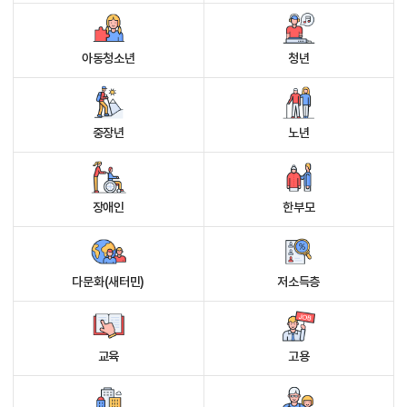
아동청소년
청년
중장년
노년
장애인
한부모
다문화(새터민)
저소득층
교육
고용