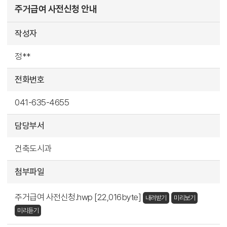
주거급여 사전신청 안내
작성자
정**
전화번호
041-635-4655
담당부서
건축도시과
첨부파일
주거급여 사전신청.hwp [22,016byte]
내려받기
미리보기
미리듣기