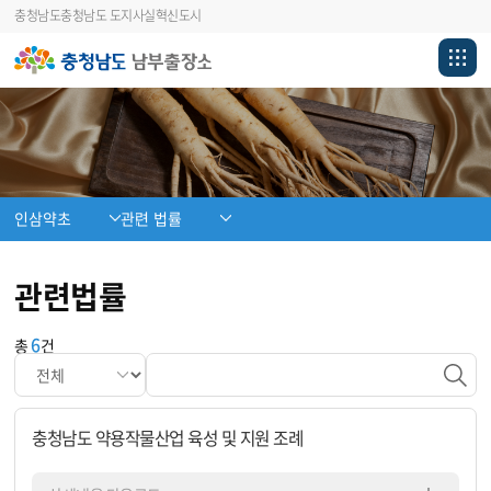
충청남도
충청남도 도지사실
혁신도시
인삼약초
관련 법률
관련법률
6
총
건
충청남도 약용작물산업 육성 및 지원 조례