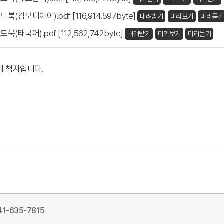
캄보디아어).pdf [116,914,597byte]
내려받기
미리보기
미리듣기
태국어).pdf [112,562,742byte]
내려받기
미리보기
미리듣기
리 책자입니다.
41-635-7815