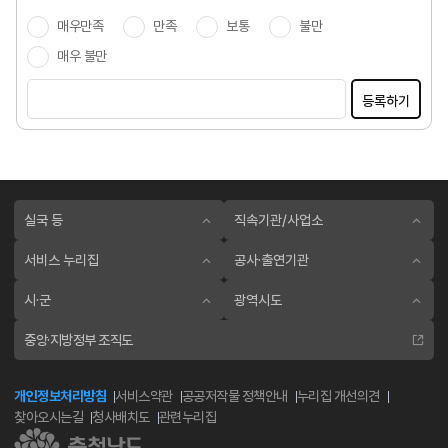
매우만족
만족
보통
불만
매우 불만
등록하기
실국 등
직속기관/사업소
서비스 누리집
공사·출연기관
시·군
광역시도
중앙·지방정부 조직도
개인정보처리방침
서비스약관
공공저작물 정책안내
누리집 개선의견
찾아오시는길
청사배치도
관련누리집