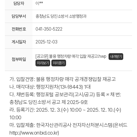
담당자
이**
담당부서
충청남도 당진소방서 소방행정과
전화번호
041-350-5222
게시일자
2025-12-03
[공고문] 불용 행정차량 매각 입찰 재공고.hwp
내려받기
첨부파일
미리보기
미리듣기
가. 입찰건명: 불용 행정차량 매각 공개경쟁입찰 재공고
나. 매각대상: 행정지원차(13너8443) 1대
다. 채번등록: 행정포털 공보관리(고시/공고) 등록 ※ 채 번:
충청남도 당진소방서 공고 제 2025-9호
라. 등록기간: 2025. 12. 3.(수) 10:00 ~ 2025. 12. 10.(수)
10:00
마. 입찰제출: 한국자산관리공사 전자자산처분시스템(온비드
http://www.onbid.co.kr)