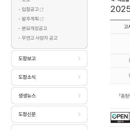
202
입찰공고
발주계획
고
분묘개장공고
무연고 사망자 공고
도정보고
도정소식
생생뉴스
「충청
도정신문