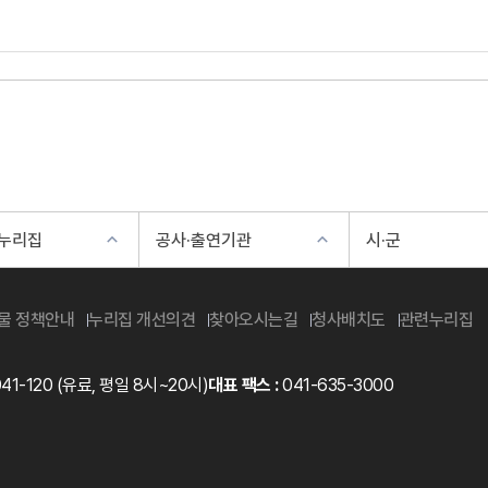
 누리집
공사·출연기관
시·군
물 정책안내
누리집 개선의견
찾아오시는길
청사배치도
관련누리집
41-120
(유료, 평일 8시~20시)
대표 팩스 :
041-635-3000