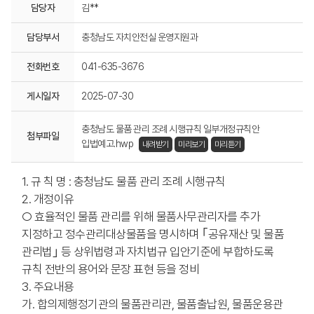
담당자
김**
담당부서
충청남도 자치안전실 운영지원과
전화번호
041-635-3676
게시일자
2025-07-30
충청남도 물품 관리 조례 시행규칙 일부개정규칙안
첨부파일
입법예고.hwp
내려받기
미리보기
미리듣기
1. 규 칙 명 : 충청남도 물품 관리 조례 시행규칙
2. 개정이유
○ 효율적인 물품 관리를 위해 물품사무관리자를 추가
지정하고 정수관리대상물품을 명시하며 ｢공유재산 및 물품
관리법｣ 등 상위법령과 자치법규 입안기준에 부합하도록
규칙 전반의 용어와 문장 표현 등을 정비
3. 주요내용
가. 합의제행정기관의 물품관리관, 물품출납원, 물품운용관