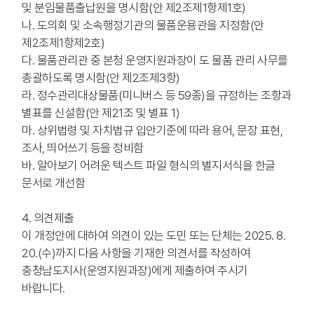
및 분임물품출납원을 명시함(안 제2조제1항제1호)
나. 도의회 및 소속행정기관의 물품운용관을 지정함(안
제2조제1항제2호)
다. 물품관리관 중 본청 운영지원과장이 도 물품 관리 사무를
총괄하도록 명시함(안 제2조제3항)
라. 정수관리대상물품(미니버스 등 59종)을 규정하는 조항과
별표를 신설함(안 제21조 및 별표 1)
마. 상위법령 및 자치법규 입안기준에 따라 용어, 문장 표현,
조사, 띄어쓰기 등을 정비함
바. 알아보기 어려운 텍스트 파일 형식의 별지서식을 한글
문서로 개선함
4. 의견제출
이 개정안에 대하여 의견이 있는 도민 또는 단체는 2025. 8.
20.(수)까지 다음 사항을 기재한 의견서를 작성하여
충청남도지사(운영지원과장)에게 제출하여 주시기
바랍니다.