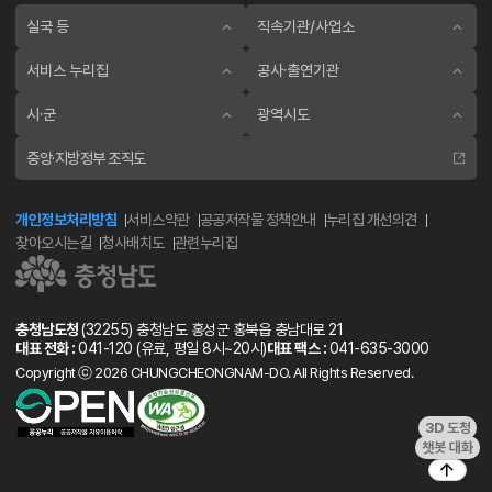
실국 등
직속기관/사업소
서비스 누리집
공사·출연기관
시·군
광역시도
중앙·지방정부 조직도
개인정보처리방침
서비스약관
공공저작물 정책안내
누리집 개선의견
찾아오시는길
청사배치도
관련누리집
충청남도청
(32255) 충청남도 홍성군 홍북읍 충남대로 21
대표 전화 :
041-120
(유료, 평일 8시~20시)
대표 팩스 :
041-635-3000
Copyright ⓒ 2026 CHUNGCHEONGNAM-DO. All Rights Reserved.
3D 도청
챗봇 대화