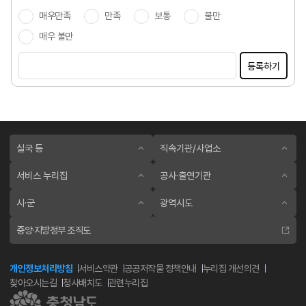
매우만족
만족
보통
불만
매우 불만
등록하기
실국 등
직속기관/사업소
서비스 누리집
공사·출연기관
시·군
광역시도
중앙·지방정부 조직도
개인정보처리방침
서비스약관
공공저작물 정책안내
누리집 개선의견
찾아오시는길
청사배치도
관련누리집