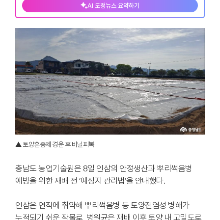
AI 도정뉴스 요약하기
▲ 토양훈증제 경운 후 비닐피복
충남도 농업기술원은 8일 인삼의 안정생산과 뿌리썩음병
예방을 위한 재배 전 ‘예정지 관리법’을 안내했다.
인삼은 연작에 취약해 뿌리썩음병 등 토양전염성 병해가
누적되기 쉬운 작물로, 병원균은 재배 이후 토양 내 고밀도로