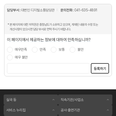
담당부서 :
대변인 디지털소통담당관
문의전화 :
041-635-4891
* 본 페이지에 대한 저작권은 충청남도가 소유하고 있으며, 게재된 내용의 수정 또는
개선사항이 있으시면 담당 부서로 연락 주시기 바랍니다.
이 페이지에서 제공하는 정보에 대하여 만족하십니까?
매우만족
만족
보통
불만
매우 불만
등록하기
실국 등
직속기관/사업소
서비스 누리집
공사·출연기관