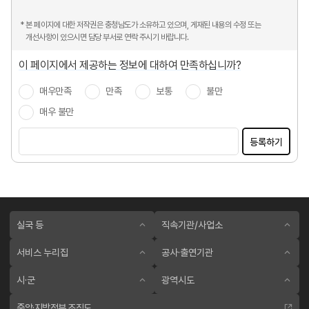
* 본 페이지에 대한 저작권은 충청남도가 소유하고 있으며, 게재된 내용의 수정 또는
개선사항이 있으시면 담당 부서로 연락 주시기 바랍니다.
이 페이지에서 제공하는 정보에 대하여 만족하십니까?
매우만족
만족
보통
불만
매우 불만
등록하기
실국 등
직속기관/사업소
서비스 누리집
공사·출연기관
시·군
광역시도
중앙·지방정부 조직도