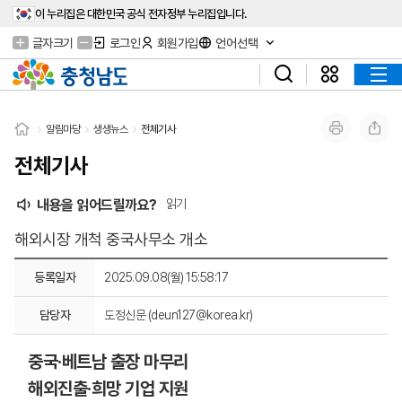
이 누리집은 대한민국 공식 전자정부 누리집입니다.
글자크기
로그인
회원가입
언어선택
알림마당
생생뉴스
전체기사
전체기사
내용을 읽어드릴까요?
읽기
해외시장 개척 중국사무소 개소
등록일자
2025.09.08(월) 15:58:17
담당자
도정신문 (deun127@korea.kr)
중국·베트남 출장 마무리
해외진출·희망 기업 지원