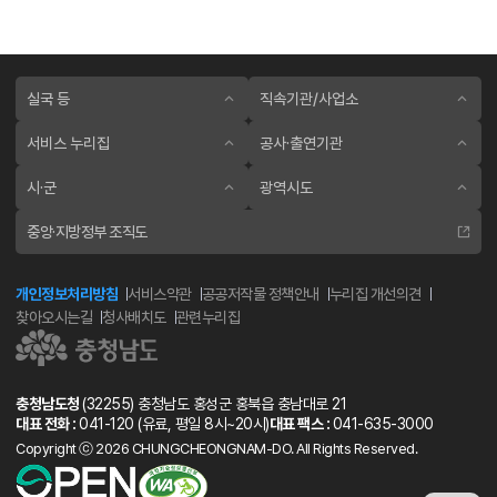
실국 등
직속기관/사업소
서비스 누리집
공사·출연기관
시·군
광역시도
중앙·지방정부 조직도
개인정보처리방침
서비스약관
공공저작물 정책안내
누리집 개선의견
찾아오시는길
청사배치도
관련누리집
충청남도청
(32255) 충청남도 홍성군 홍북읍 충남대로 21
대표 전화 :
041-120
(유료, 평일 8시~20시)
대표 팩스 :
041-635-3000
Copyright ⓒ 2026 CHUNGCHEONGNAM-DO. All Rights Reserved.