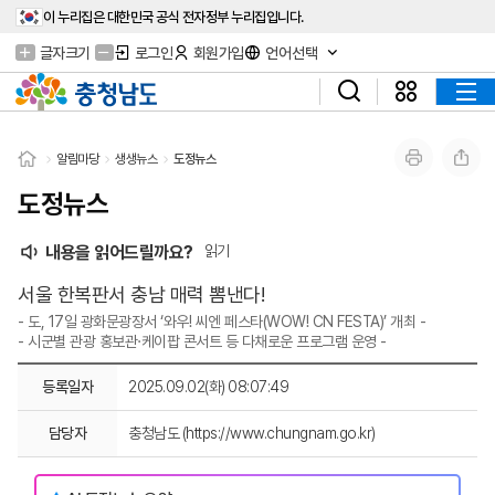
이 누리집은 대한민국 공식 전자정부 누리집입니다.
글자크기
로그인
회원가입
언어선택
알림마당
생생뉴스
도정뉴스
도정뉴스
내용을 읽어드릴까요?
읽기
서울 한복판서 충남 매력 뽐낸다!
- 도, 17일 광화문광장서 ‘와우! 씨엔 페스타(WOW! CN FESTA)’ 개최 -
- 시군별 관광 홍보관·케이팝 콘서트 등 다채로운 프로그램 운영 -
등록일자
2025.09.02(화) 08:07:49
담당자
충청남도 (https://www.chungnam.go.kr)