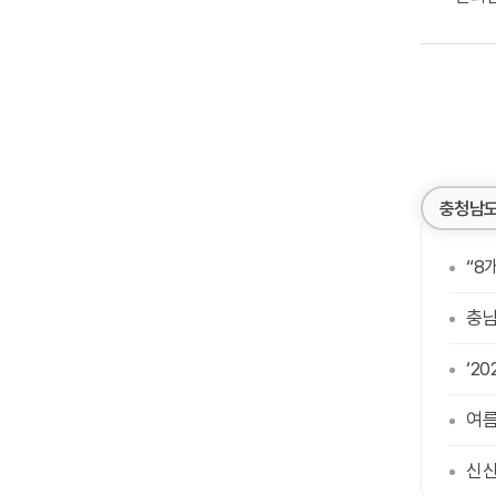
충청남도
“8
충남
‘2
여름
신산