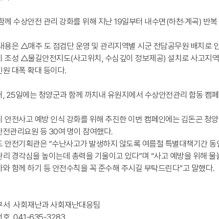
함께 수상안전 관리 강화를 위해 지난 19일부터 내수면(하천·계곡) 반
내용은 △매주 도 점검단 운영 및 관리지역별 시군 전담공무원 배치로
 조성 △물길안전지도(사고위치, 수심깊이 정보제공) 설치로 사고지역
원 대폭 확대 등이다.
, 25일에는 청양군과 함께 까치내 유원지에서 수상안전관리 합동 캠페
 안전사고 예방 인식 강화를 위해 추진한 이번 캠페인에는 김돈곤 청양군
전관리요원 등 30여 명이 참여했다.
 안전기획관은 “수난사고가 발생하지 않도록 여름철 특별대책기간 동안
리 경각심을 높이는데 총력을 기울이고 있다”며 “사고 예방을 위해 
와 함께 하기 등 안전수칙을 꼭 준수해 주시길 부탁드린다”고 말했다.
부서 사회재난과 사회재난대응팀
호 041-635-3283