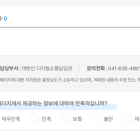
수
0
담당부서 :
대변인 디지털소통담당관
문의전화 :
041-635-489
본 페이지에 대한 저작권은 충청남도가 소유하고 있으며, 게재된 내용의 수정 또는 
페이지에서 제공하는 정보에 대하여 만족하십니까?
매우만족
만족
보통
불만
매