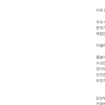
이와 
주요 
분위기
예찰인
아울러
물놀이
수상안
정낙도
안전관
보호자
담당
전화번