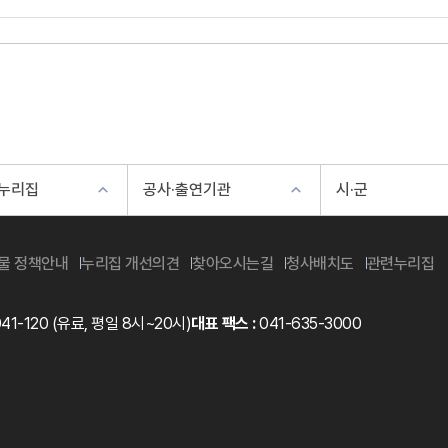
 누리집
공사·출연기관
시·군
물 정책안내
누리집 개선의견
찾아오시는길
청사배치도
관련누리집
41-120
(유료, 평일 8시~20시)
대표 팩스 :
041-635-3000