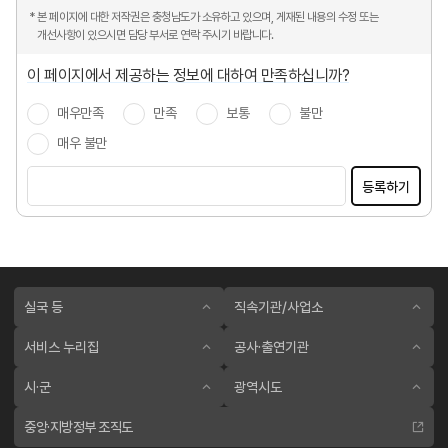
* 본 페이지에 대한 저작권은 충청남도가 소유하고 있으며, 게재된 내용의 수정 또는
개선사항이 있으시면 담당 부서로 연락 주시기 바랍니다.
이 페이지에서 제공하는 정보에 대하여 만족하십니까?
매우만족
만족
보통
불만
매우 불만
등록하기
실국 등
직속기관/사업소
서비스 누리집
공사·출연기관
시·군
광역시도
중앙·지방정부 조직도