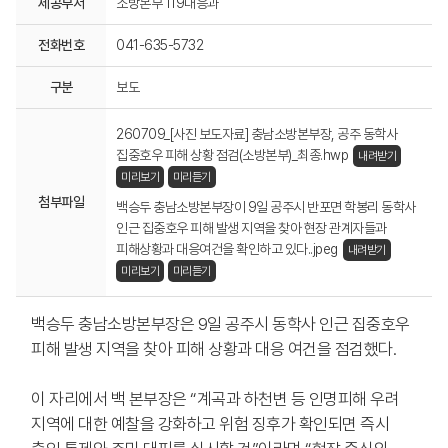
제공부서
소방본부 119대응과
전화번호
041-635-5732
구분
보도
260709_[사진 보도자료] 충남소방본부장, 공주 동학사
집중호우 피해 상황 점검(소방본부)_최종.hwp
내려받기
미리보기
미리듣기
첨부파일
백승두 충남소방본부장이 9일 공주시 반포면 학봉리 동학사
인근 집중호우 피해 발생 지역을 찾아 현장 관계자들과
피해상황과 대응여건을 확인하고 있다..jpeg
내려받기
미리보기
미리듣기
백승두 충남소방본부장은 9일 공주시 동학사 인근 집중호우
피해 발생 지역을 찾아 피해 상황과 대응 여건을 점검했다.
이 자리에서 백 본부장은 “계곡과 하천변 등 인명피해 우려
지역에 대한 예찰을 강화하고 위험 징후가 확인되면 즉시