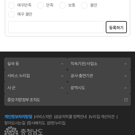
매우만족
만족
보통
불만
매우 불만
등록하기
실국 등
직속기관/사업소
서비스 누리집
공사·출연기관
시·군
광역시도
중앙·지방정부 조직도
개인정보처리방침
서비스약관
공공저작물 정책안내
누리집 개선의견
찾아오시는길
청사배치도
관련누리집