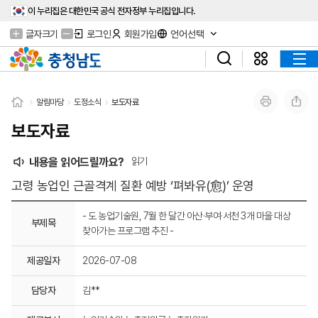
이 누리집은 대한민국 공식 전자정부 누리집입니다.
글자크기
로그인
회원가입
언어선택
알림마당
도정소식
보도자료
보도자료
내용을 읽어드릴까요?
읽기
고령 농업인 근골격계 질환 예방 ‘펴봐유(愈)’ 운영
- 도 농업기술원, 7월 한 달간 아산·부여·서천 3개 마을 대상
부제목
찾아가는 프로그램 추진 -
제공일자
2026-07-08
담당자
김**