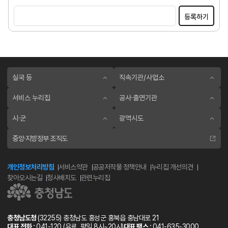
등록하기
실국 등
직속기관/사업소
서비스 누리집
공사·출연기관
시·군
광역시도
중앙·지방정부 조직도
개인정보처리방침
서비스약관
공공저작물 정책안내
누리집 개선의견
찾아오시는길
청사배치도
관련누리집
충청남도청
(32255) 충청남도 홍성군 홍북읍 충남대로 21
대표 전화 :
041-120
(유료, 평일 8시~20시)
대표 팩스 :
041-635-3000