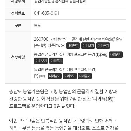
제공부서
농업기술원 농촌지원국 농촌자원과
전화번호
041-635-6191
구분
보도
260708_고령 농업인 근골격계 질환 예방 ‘펴봐유(愈)’ 운영
(농기원)_최종.hwpx
내려받기
미리보기
미리듣기
농업인 근골격계 질환 예방 프로그램 운영 (1).jpeg
내려받기
첨부파일
미리보기
미리듣기
농업인 근골격계 질환 예방 프로그램 운영
(2).jpeg
내려받기
미리보기
미리듣기
충남도 농업기술원은 고령 농업인의 근골격계 질환 예방과
건강한 농작업 문화 확산을 위해 7월 한 달간 ‘펴봐유(愈)’
프로그램을 운영한다고 8일 밝혔다.
이번 프로그램은 반복적인 농작업과 고령화로 인해 어깨・
허리・무릎 통증을 겪는 농업인을 대상으로, 스스로 건강을